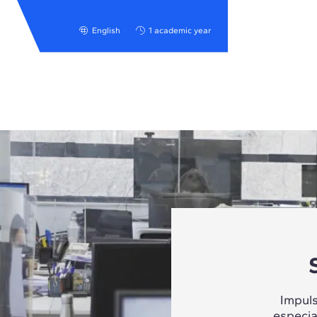
English
1 academic year
Impul
especia