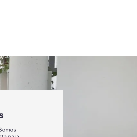
s
 Somos
nta para