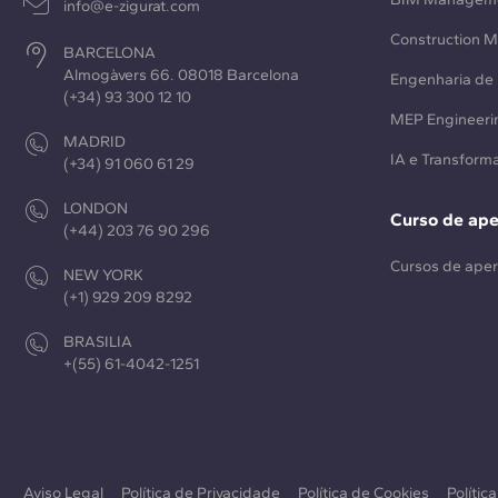
info@e-zigurat.com
Construction 
BARCELONA
Almogàvers 66. 08018 Barcelona
Engenharia de 
(+34) 93 300 12 10
MEP Engineeri
MADRID
IA e Transforma
(+34) 91 060 61 29
LONDON
Curso de ap
(+44) 203 76 90 296
Cursos de ape
NEW YORK
(+1) 929 209 8292
BRASILIA
+(55) 61-4042-1251
Aviso Legal
Política de Privacidade
Política de Cookies
Polític