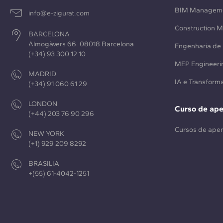
BIM Managem
info@e-zigurat.com
Construction 
BARCELONA
Almogàvers 66. 08018 Barcelona
Engenharia de 
(+34) 93 300 12 10
MEP Engineeri
MADRID
IA e Transforma
(+34) 91 060 61 29
LONDON
Curso de ap
(+44) 203 76 90 296
Cursos de ape
NEW YORK
(+1) 929 209 8292
BRASILIA
+(55) 61-4042-1251