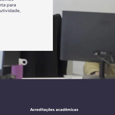
nta para
utividade,
Acreditações acadêmicas