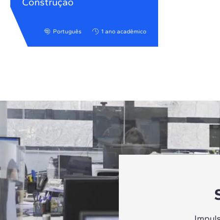
Construção
Português
1 ano acadêmico
Impul