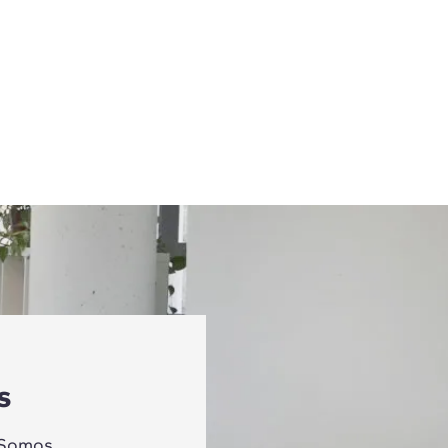
s
 Somos