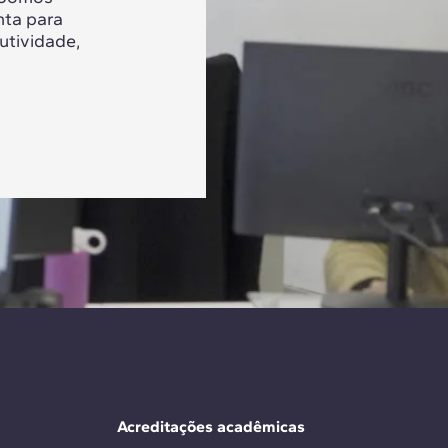
nta para
utividade,
Acreditações acadêmicas