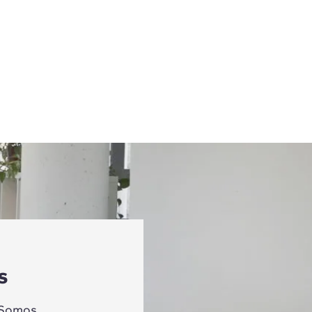
s
 Somos