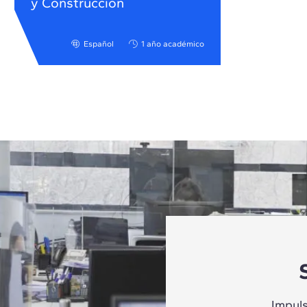
y Construcción
Español
1 año académico
Impul