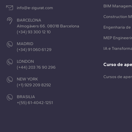
BIM Managem
info@e-zigurat.com
Construction 
BARCELONA
Almogàvers 66. 08018 Barcelona
Engenharia de 
(+34) 93 300 12 10
MEP Engineeri
MADRID
IA e Transforma
(+34) 91 060 61 29
LONDON
Curso de ap
(+44) 203 76 90 296
Cursos de ape
NEW YORK
(+1) 929 209 8292
BRASILIA
+(55) 61-4042-1251