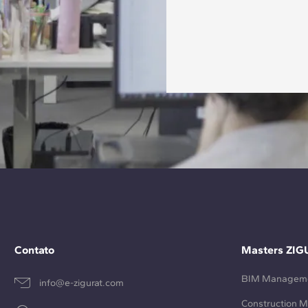
Contato
Masters ZIG
BIM Managem
info@e-zigurat.com
Construction 