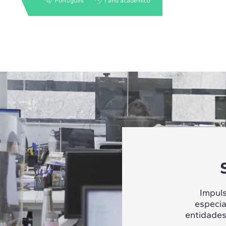
Português
1 ano acadêmico
Impul
especia
entidades