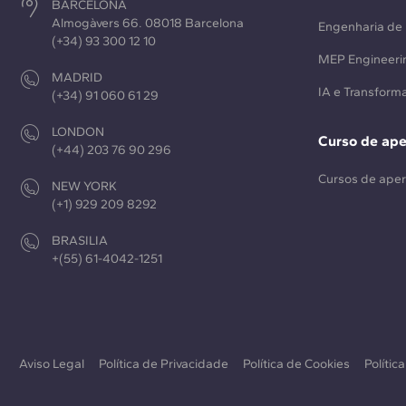
BARCELONA
Almogàvers 66. 08018 Barcelona
Engenharia de 
(+34) 93 300 12 10
MEP Engineeri
MADRID
IA e Transforma
(+34) 91 060 61 29
LONDON
Curso de ap
(+44) 203 76 90 296
Cursos de ape
NEW YORK
(+1) 929 209 8292
BRASILIA
+(55) 61-4042-1251
Aviso Legal
Política de Privacidade
Política de Cookies
Polític