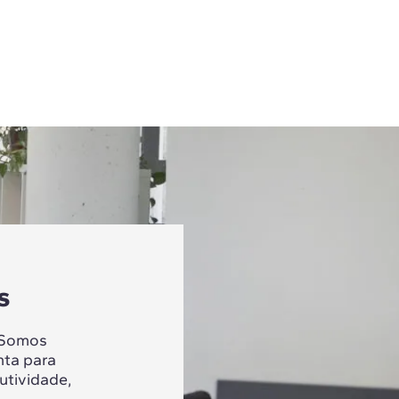
s
 Somos
nta para
utividade,