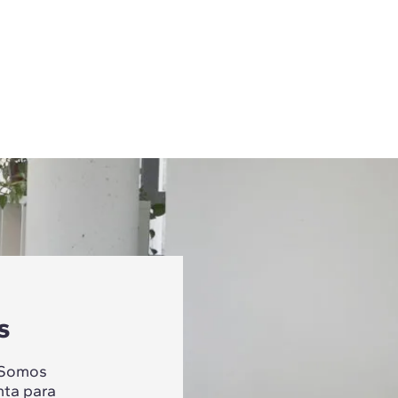
s
 Somos
nta para