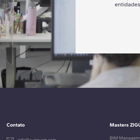
entidades
Contato
Masters ZIG
BIM Managem
info@e-zigurat.com