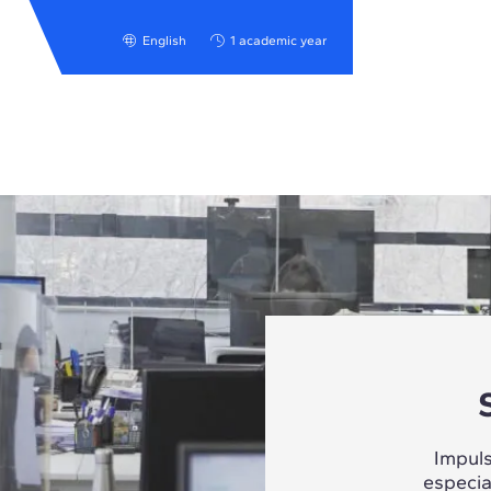
English
1 academic year
Impul
especia