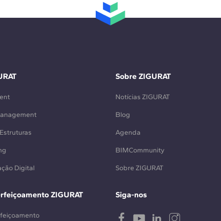
URAT
Sobre ZIGURAT
ent
Notícias ZIGURAT
Management
Blog
Estruturas
Agenda
ng
BIMCommunity
ção Digital
Sobre ZIGURAT
erfeiçoamento ZIGURAT
Siga-nos
rfeiçoamento