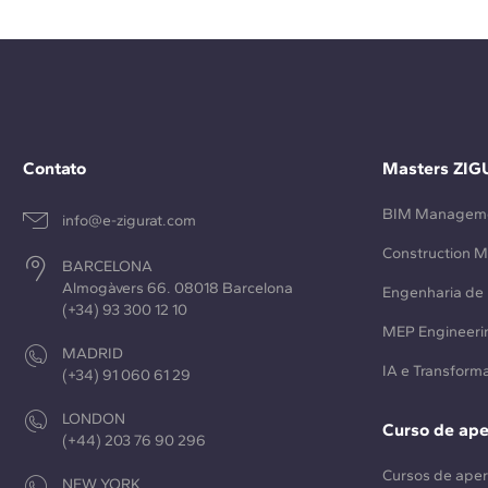
Contato
Masters ZIG
BIM Managem
info@e-zigurat.com
Construction 
BARCELONA
Almogàvers 66. 08018 Barcelona
Engenharia de 
(+34) 93 300 12 10
MEP Engineeri
MADRID
IA e Transforma
(+34) 91 060 61 29
LONDON
Curso de ap
(+44) 203 76 90 296
Cursos de ape
NEW YORK