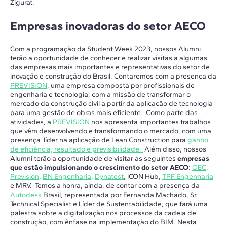
Zigurat.
Empresas inovadoras do setor AECO
Com a programação da Student Week 2023, nossos Alumni
terão a oportunidade de conhecer e realizar visitas a algumas
das empresas mais importantes e representativas do setor de
inovação e construção do Brasil. Contaremos com a presença da
PREVISION
, uma empresa composta por profissionais de
engenharia e tecnologia, com a missão de transformar o
mercado da construção civil a partir da aplicação de tecnologia
para uma gestão de obras mais eficiente. Como parte das
atividades, a
PREVISION
nos apresenta importantes trabalhos
que vêm desenvolvendo e transformando o mercado, com uma
presença líder na aplicação de Lean Construction para
ganho
de eficiência, resultado e previsibilidade.
Além disso, nossos
Alumni terão a oportunidade de visitar as seguintes
empresas
que estão impulsionando o crescimento do setor AECO
:
OEC
,
Previsión
,
BN Engenharia
,
Dynatest
, iCON Hub,
TPF Engenharia
e MRV. Temos a honra, ainda, de contar com a presença da
Autodesk
Brasil, representada por Fernanda Machado, Sr.
Technical Specialist e Líder de Sustentabilidade, que fará uma
palestra sobre a digitalização nos processos da cadeia de
construção, com ênfase na implementação do BIM. Nesta