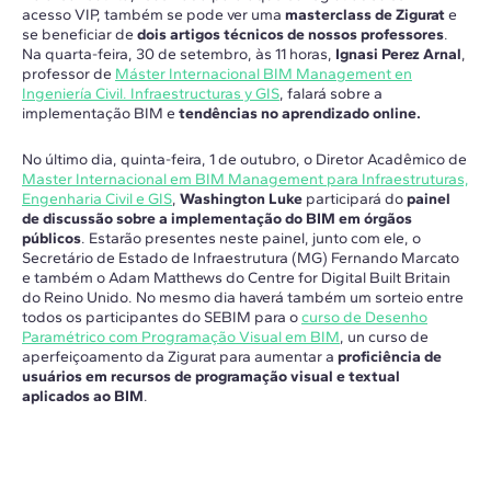
acesso VIP, também se pode ver uma
masterclass de Zigurat
e
se beneficiar de
dois artigos técnicos de nossos professores
.
Na quarta-feira, 30 de setembro, às 11 horas,
Ignasi Perez Arnal
,
professor de
Máster Internacional BIM Management en
Ingeniería Civil. Infraestructuras y GIS
, falará sobre a
implementação BIM e
tendências no aprendizado online.
No último dia, quinta-feira, 1 de outubro, o Diretor Acadêmico de
Master Internacional em BIM Management para Infraestruturas,
Engenharia Civil e GIS
,
Washington Luke
participará do
painel
de discussão sobre a implementação do BIM em órgãos
públicos
. Estarão presentes neste painel, junto com ele, o
Secretário de Estado de Infraestrutura (MG) Fernando Marcato
e também o Adam Matthews do Centre for Digital Built Britain
do Reino Unido. No mesmo dia haverá também um sorteio entre
todos os participantes do SEBIM para o
curso de Desenho
Paramétrico com Programação Visual em BIM
, un curso de
aperfeiçoamento da Zigurat para aumentar a
proficiência de
usuários em recursos de programação visual e textual
aplicados ao BIM
.