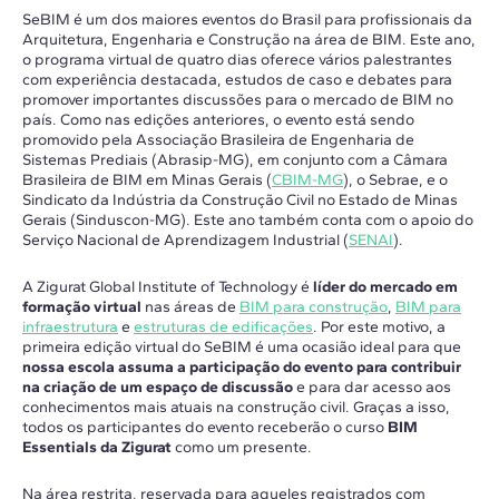
SeBIM é um dos maiores eventos do Brasil para profissionais da
Arquitetura, Engenharia e Construção na área de BIM. Este ano,
o programa virtual de quatro dias oferece vários palestrantes
com experiência destacada, estudos de caso e debates para
promover importantes discussões para o mercado de BIM no
país. Como nas edições anteriores, o evento está sendo
promovido pela Associação Brasileira de Engenharia de
Sistemas Prediais (Abrasip-MG), em conjunto com a Câmara
Brasileira de BIM em Minas Gerais (
CBIM-MG
), o Sebrae, e o
Sindicato da Indústria da Construção Civil no Estado de Minas
Gerais (Sinduscon-MG). Este ano também conta com o apoio do
Serviço Nacional de Aprendizagem Industrial (
SENAI
).
A Zigurat Global Institute of Technology é
líder do mercado em
formação virtual
nas áreas de
BIM para construção
,
BIM para
infraestrutura
e
estruturas de edificações
. Por este motivo, a
primeira edição virtual do SeBIM é uma ocasião ideal para que
nossa escola assuma a participação do evento para contribuir
na criação de um espaço de discussão
e para dar acesso aos
conhecimentos mais atuais na construção civil. Graças a isso,
todos os participantes do evento receberão o curso
BIM
Essentials da Zigurat
como um presente.
Na área restrita, reservada para aqueles registrados com