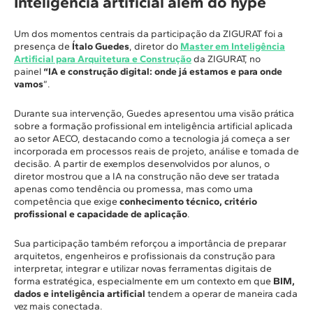
Inteligência artificial além do hype
Um dos momentos centrais da participação da ZIGURAT foi a
presença de
Ítalo Guedes
, diretor do
Master em Inteligência
Artificial para Arquitetura e Construção
da ZIGURAT, no
painel
“IA e construção digital: onde já estamos e para onde
vamos
”.
Durante sua intervenção, Guedes apresentou uma visão prática
sobre a formação profissional em inteligência artificial aplicada
ao setor AECO, destacando como a tecnologia já começa a ser
incorporada em processos reais de projeto, análise e tomada de
decisão. A partir de exemplos desenvolvidos por alunos, o
diretor mostrou que a IA na construção não deve ser tratada
apenas como tendência ou promessa, mas como uma
competência que exige
conhecimento técnico, critério
profissional e capacidade de aplicação
.
Sua participação também reforçou a importância de preparar
arquitetos, engenheiros e profissionais da construção para
interpretar, integrar e utilizar novas ferramentas digitais de
forma estratégica, especialmente em um contexto em que
BIM,
dados e inteligência artificial
tendem a operar de maneira cada
vez mais conectada.