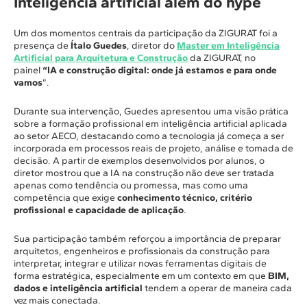
Inteligência artificial além do hype
Um dos momentos centrais da participação da ZIGURAT foi a
presença de
Ítalo Guedes
, diretor do
Master em Inteligência
Artificial para Arquitetura e Construção
da ZIGURAT, no
painel
“IA e construção digital: onde já estamos e para onde
vamos
”.
Durante sua intervenção, Guedes apresentou uma visão prática
sobre a formação profissional em inteligência artificial aplicada
ao setor AECO, destacando como a tecnologia já começa a ser
incorporada em processos reais de projeto, análise e tomada de
decisão. A partir de exemplos desenvolvidos por alunos, o
diretor mostrou que a IA na construção não deve ser tratada
apenas como tendência ou promessa, mas como uma
competência que exige
conhecimento técnico, critério
profissional e capacidade de aplicação
.
Sua participação também reforçou a importância de preparar
arquitetos, engenheiros e profissionais da construção para
interpretar, integrar e utilizar novas ferramentas digitais de
forma estratégica, especialmente em um contexto em que
BIM,
dados e inteligência artificial
tendem a operar de maneira cada
vez mais conectada.