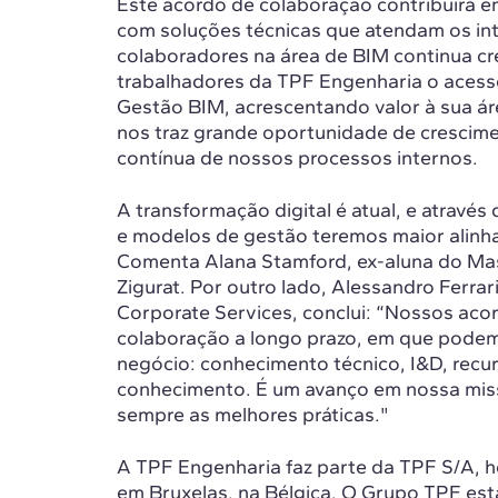
Este acordo de colaboração contribuirá 
com soluções técnicas que atendam os int
colaboradores na área de BIM continua cre
trabalhadores da TPF Engenharia o acess
Gestão BIM, acrescentando valor à sua áre
nos traz grande oportunidade de crescime
contínua de nossos processos internos.
A transformação digital é atual, e atravé
e modelos de gestão teremos maior alinha
Comenta Alana Stamford, ex-aluna do Ma
Zigurat. Por outro lado, Alessandro Ferr
Corporate Services, conclui: “Nossos aco
colaboração a longo prazo, em que podemo
negócio: conhecimento técnico, I&D, rec
conhecimento. É um avanço em nossa missã
sempre as melhores práticas."
A TPF Engenharia faz parte da TPF S/A, h
em Bruxelas, na Bélgica. O Grupo TPF est