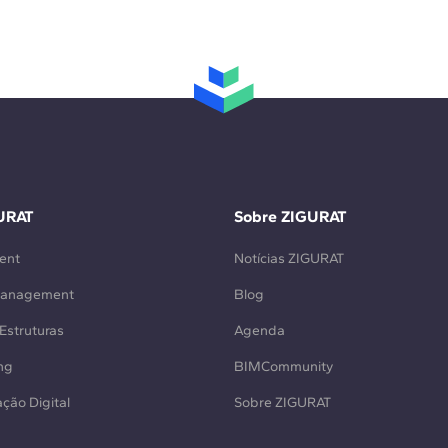
URAT
Sobre ZIGURAT
ent
Notícias ZIGURAT
Management
Blog
Estruturas
Agenda
ng
BIMCommunity
ção Digital
Sobre ZIGURAT