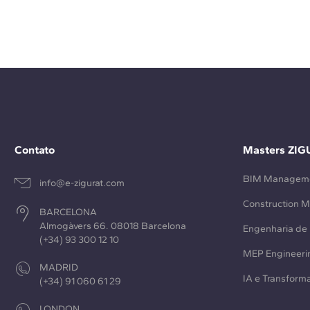
Contato
Masters ZIG
BIM Managem
info@e-zigurat.com
Construction 
BARCELONA
Almogàvers 66. 08018 Barcelona
Engenharia de 
(+34) 93 300 12 10
MEP Engineeri
MADRID
IA e Transforma
(+34) 91 060 61 29
LONDON