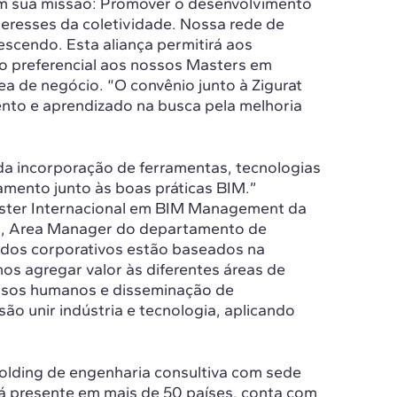
em sua missão: Promover o desenvolvimento
eresses da coletividade. Nossa rede de
scendo. Esta aliança permitirá aos
o preferencial aos nossos Masters em
a de negócio. “O convênio junto à Zigurat
nto e aprendizado na busca pela melhoria
s da incorporação de ferramentas, tecnologias
mento junto às boas práticas BIM.”
ster Internacional em BIM Management da
ari, Area Manager do departamento de
rdos corporativos estão baseados na
s agregar valor às diferentes áreas de
ursos humanos e disseminação de
o unir indústria e tecnologia, aplicando
olding de engenharia consultiva com sede
á presente em mais de 50 países, conta com