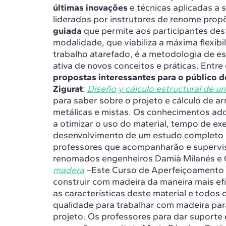
últimas inovações
e técnicas aplicadas a 
liderados por instrutores de renome pro
guiada
que permite aos participantes desf
modalidade, que viabiliza a máxima flexib
trabalho atarefado, é a metodologia de es
ativa de novos conceitos e práticas. Entr
propostas interessantes para o público d
Zigurat
:
Diseño y cálculo estructural de un
para saber sobre o projeto e cálculo de ar
metálicas e mistas. Os conhecimentos adq
a otimizar o uso do material, tempo de ex
desenvolvimento de um estudo completo
professores que acompanharão e supervis
renomados engenheiros Damià Milanés e
madera
–Este Curso de Aperfeiçoamento e
construir com madeira da maneira mais ef
as características deste material e todos 
qualidade para trabalhar com madeira para
projeto. Os professores para dar suporte