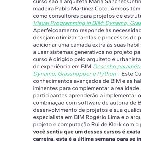
curso são a arquiteta Maria Sánchez Ontín 
madeira Pablo Martínez Coto. Ambos têm a
como consultores para projetos de estrut
Visual Programming in BIM: Dynamo, Gra
Aperfeiçoamento responde às necessidad
desejam otimizar tarefas e processos de
adicionar uma camada extra às suas habil
a usar sistemas generativos no projeto pa
curso é dirigido pelo arquiteto e urbani
de experiência em BIM.
Desenho paramétr
Dynamo, Grasshopper e Python
– Este C
conhecimentos avançados de BIM e as ha
iminentes para complementar a realidade
participantes aprenderão a implementar
combinação com software de autoria de BI
desenvolvimento de projetos e sua qualida
especialista em BIM Rogério Lima e o arq
projeto e computação Rui de Klerk com o
você sentiu que um desses cursos é exata
carreira, esta é a última semana para se i