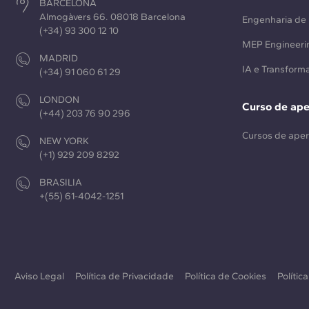
BARCELONA
Almogàvers 66. 08018 Barcelona
Engenharia de 
(+34) 93 300 12 10
MEP Engineeri
MADRID
IA e Transforma
(+34) 91 060 61 29
LONDON
Curso de ap
(+44) 203 76 90 296
Cursos de ape
NEW YORK
(+1) 929 209 8292
BRASILIA
+(55) 61-4042-1251
Aviso Legal
Política de Privacidade
Política de Cookies
Polític