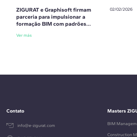
ZIGURAT e Graphisoft firmam
02/02/2026
parceria para impulsionar a
formação BIM com padrões
openBIM
Ver más
Contato
Masters ZIG
BIM Managem
info@e-zigurat.com
Construction 