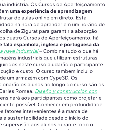
sua indústria. Os Cursos de Aperfeiçoamento
põem
uma experiência de aprendizagem
rutar de aulas online em direto. Esta
ilidade na hora de aprender em um horário de
colha de Zigurat para garantir a absorção
e os quatro Cursos de Aperfeiçoamento, há
e fala espanhola, inglesa e portuguesa da
a nave industrial
– Combina tudo o que há
mazéns industriais que utilizam estruturas
uiridos neste curso ajudarão o participante
ecução e custo. O curso também inclui o
 de um armazém com Cype3D. Os
ionarão os alunos ao longo do curso são os
 Carles Romea.
Diseño y construcción con
nsinará aos participantes como projetar e
iciente possível. Conhecer em profundidade
os fatores intervenientes é a marca de
 a sustentabilidade desde o início do
 e supervisão aos alunos durante todo o