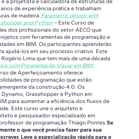
e a projetista e calculadora de estruturas de
nos de experiência prática e trabalham
uras de madeira.
Parametric design with
sshopper and Python
– Este Curso de
es dos profissionais do setor AECO que
 projetos com ferramentas de programação e
idades em BIM. Os participantes aprenderão
ra ajudá-los em seu processo criativo. Este
sta Rogério Lima que tem mais de uma década
ico com Programação Visual em BIM:
urso de Aperfeiçoamento oferece
bilidades de programação que estão
 emergente da construção 4.0. Os
 o Dynamo, Grasshopper e Python em
M para aumentar a eficiência dos fluxos de
de. Este curso une o arquiteto e
uiteto e pesquisador especializado em
 professor de programação Thiago Pontes.
Se
mente o que você precisa fazer para sua
nscrever. Leve a especialização rápida para o