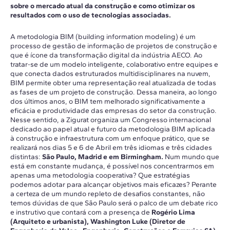
sobre o mercado atual da construção e como otimizar os
resultados com o uso de tecnologias associadas.
A metodologia BIM (building information modeling) é um
processo de gestão de informação de projetos de construção e
que é ícone da transformação digital da indústria AECO. Ao
tratar-se de um modelo inteligente, colaborativo entre equipes e
que conecta dados estruturados multidisciplinares na nuvem,
BIM permite obter uma representação real atualizada de todas
as fases de um projeto de construção. Dessa maneira, ao longo
dos últimos anos, o BIM tem melhorado significativamente a
eficácia e produtividade das empresas do setor da construção.
Nesse sentido, a Zigurat organiza um Congresso internacional
dedicado ao papel atual e futuro da metodologia BIM aplicada
à construção e infraestrutura com um enfoque prático, que se
realizará nos dias 5 e 6 de Abril em três idiomas e três cidades
distintas:
São Paulo, Madrid e em Birmingham.
Num mundo que
está em constante mudança, é possível nos concentrarmos em
apenas uma metodologia cooperativa? Que estratégias
podemos adotar para alcançar objetivos mais eficazes? Perante
a certeza de um mundo repleto de desafios constantes, não
temos dúvidas de que São Paulo será o palco de um debate rico
e instrutivo que contará com a presença de
Rogério Lima
(Arquiteto e urbanista), Washington Luke (Diretor de