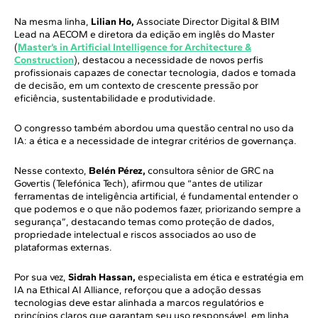
Na mesma linha,
Lilian Ho,
Associate Director Digital & BIM
Lead na AECOM e diretora da edição em inglês do Master
(
Master’s in Artificial Intelligence for Architecture &
Construction
), destacou a necessidade de novos perfis
profissionais capazes de conectar tecnologia, dados e tomada
de decisão, em um contexto de crescente pressão por
eficiência, sustentabilidade e produtividade.
O congresso também abordou uma questão central no uso da
IA: a ética e a necessidade de integrar critérios de governança.
Nesse contexto,
Belén Pérez,
consultora sênior de GRC na
Govertis (Telefónica Tech), afirmou que “antes de utilizar
ferramentas de inteligência artificial, é fundamental entender o
que podemos e o que não podemos fazer, priorizando sempre a
segurança”, destacando temas como proteção de dados,
propriedade intelectual e riscos associados ao uso de
plataformas externas.
Por sua vez,
Sidrah Hassan,
especialista em ética e estratégia em
IA na Ethical AI Alliance, reforçou que a adoção dessas
tecnologias deve estar alinhada a marcos regulatórios e
princípios claros que garantam seu uso responsável, em linha