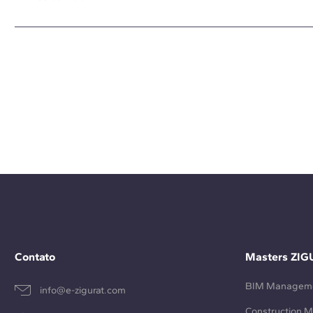
Contato
Masters ZIG
BIM Managem
info@e-zigurat.com
Construction 