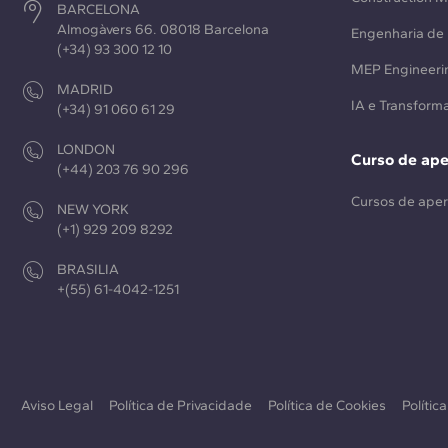
BARCELONA
Almogàvers 66. 08018 Barcelona
Engenharia de 
(+34) 93 300 12 10
MEP Engineeri
MADRID
IA e Transforma
(+34) 91 060 61 29
LONDON
Curso de ap
(+44) 203 76 90 296
Cursos de ape
NEW YORK
(+1) 929 209 8292
BRASILIA
+(55) 61-4042-1251
Aviso Legal
Política de Privacidade
Política de Cookies
Polític