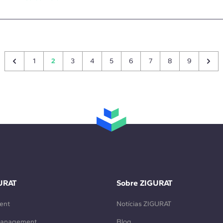
1
2
3
4
5
6
7
8
9
URAT
Sobre ZIGURAT
ent
Notícias ZIGURAT
Management
Blog