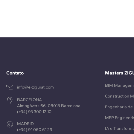
Contato
Masters ZIG
BIM Managem
info@e-zigurat.com
Construction 
BARCELONA
Almogàvers 66. 08018 Barcelona
Engenharia de 
(+34) 93 300 12 10
MEP Engineeri
MADRID
IA e Transforma
(+34) 91 060 61 29