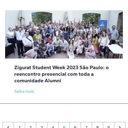
Zigurat Student Week 2023 São Paulo: o
reencontro presencial com toda a
comunidade Alumni
Saiba mais
1
2
3
4
5
6
7
8
9