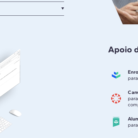
Apoio 
Enr
para
Can
para
com
Alu
para