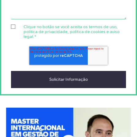
Clique no botão se você aceita os
termos de uso
,
política de privacidade
,
política de cookies
e
aviso
legal
.
*