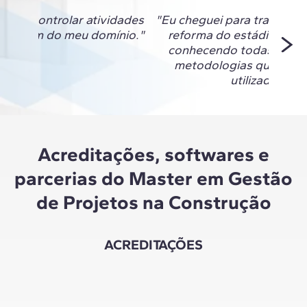
nsigo controlar atividades
"Eu cheguei para trabalhar
ão eram do meu domínio."
reforma do estádio do F
conhecendo todas as fe
metodologias que esta
utilizadas ali."
Acreditações, softwares e
parcerias do Master em Gestão
de Projetos na Construção
ACREDITAÇÕES