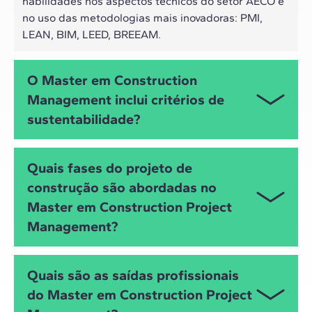
habilidades nos aspectos técnicos do setor AECO e
no uso das metodologias mais inovadoras: PMI,
LEAN, BIM, LEED, BREEAM.
O Master em Construction
Management inclui critérios de
sustentabilidade?
Este é justamente um dos focos do
Master em
Quais fases do projeto de
Gestão de Projetos de Construção
, com módulos
construção são abordadas no
específicos que abordam as metodologias de
Master em Construction Project
avaliação da sustentabilidade em obras (
BREEAM
,
LEED
,
LCA
...), o
facility management BIM
eficiente e
Management?
a redução de desperdícios como um dos pilares do
Lean Construction
.
O Master aborda todas as etapas do ciclo de vida
Quais são as saídas profissionais
de um projeto de construção de forma cronológica,
do Master em Construction Project
desde o início, planejamento e execução até o