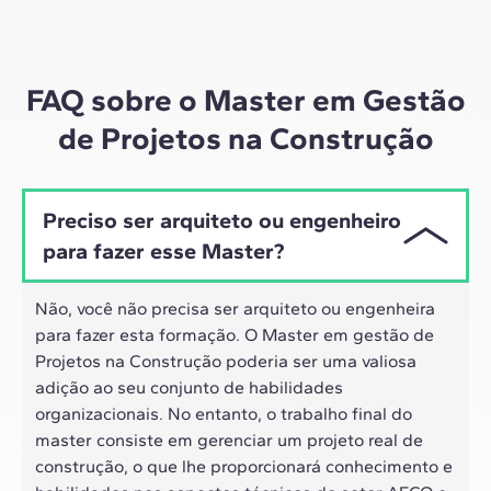
Por meio de sessões ao vivo com líderes do setor e
materiais de alta qualidade sobre estudos de casos
globais, o nosso aprendizado se adapta ao ritmo
híbrido dos profissionais de hoje.
FAQ sobre o Master em Gestão
de Projetos na Construção
Preciso ser arquiteto ou engenheiro
para fazer esse Master?
Não, você não precisa ser arquiteto ou engenheira
para fazer esta formação. O Master em gestão de
Projetos na Construção poderia ser uma valiosa
adição ao seu conjunto de habilidades
organizacionais. No entanto, o trabalho final do
master consiste em gerenciar um projeto real de
construção, o que lhe proporcionará conhecimento e