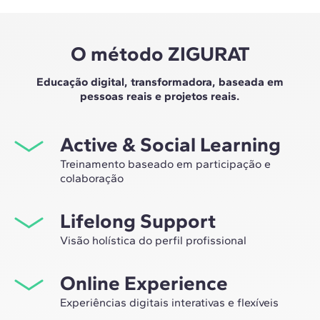
O método ZIGURAT
Educação digital, transformadora, baseada em
pessoas reais e projetos reais.
Active & Social Learning
Treinamento baseado em participação e
colaboração
Estudar na ZIGURAT significa não apenas expandir sua
Lifelong Support
própria rede profissional, mas também ter a
oportunidade única de participar de grupos de
Visão holística do perfil profissional
trabalho selecionados, assessorados pela experiência
Desde a orientação inicial até o aconselhamento após o
de nossos professores, líderes em inovação tecnológica
Online Experience
master, nós lhe acompanhamos para que você tenha
e construção.
uma visão crítica e 360º do seu futuro como
Experiências digitais interativas e flexíveis
especialista no setor.