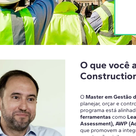
O que você 
Constructio
O
Master em Gestão d
planejar, orçar e cont
programa está alinha
ferramentas
como
Lea
Assessment), AWP (A
que promovem a integr