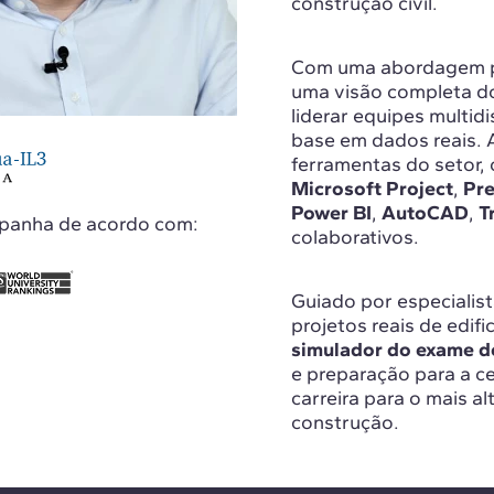
construção civil.
Com uma abordagem pr
uma visão completa do
liderar equipes multidi
base em dados reais. A
ferramentas do setor
Microsoft Project
,
Pre
Power BI
,
AutoCAD
,
T
spanha de acordo com:
colaborativos.
Guiado por especialist
projetos reais de edif
simulador do exame 
e preparação para a c
carreira para o mais al
construção.