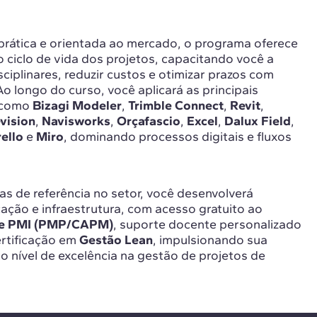
ática e orientada ao mercado, o programa oferece
 ciclo de vida dos projetos, capacitando você a
sciplinares, reduzir custos e otimizar prazos com
o longo do curso, você aplicará as principais
, como
Bizagi Modeler
,
Trimble Connect
,
Revit
,
vision
,
Navisworks
,
Orçafascio
,
Excel
,
Dalux Field
,
rello
e
Miro
, dominando processos digitais e fluxos
as de referência no setor, você desenvolverá
icação e infraestrutura, com acesso gratuito ao
de PMI (PMP/CAPM)
, suporte docente personalizado
ertificação em
Gestão Lean
, impulsionando sua
to nível de excelência na gestão de projetos de