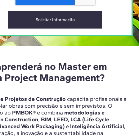
aprenderá no Master em
n Project Management?
e Projetos de Construção
capacita profissionais a
rolar obras com precisão e sem imprevistos. O
do ao
PMBOK®
e combina
metodologias e
n Construction
,
BIM
,
LEED,
LCA (Life Cycle
dvanced Work Packaging)
e
Inteligência Artificial,
ação, a inovação e a sustentabilidade na