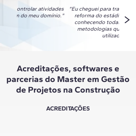
nsigo controlar atividades
"Eu cheguei para trabalhar
ão eram do meu domínio."
reforma do estádio do F
conhecendo todas as fe
metodologias que esta
utilizadas ali."
Acreditações, softwares e
parcerias do Master em Gestão
de Projetos na Construção
ACREDITAÇÕES