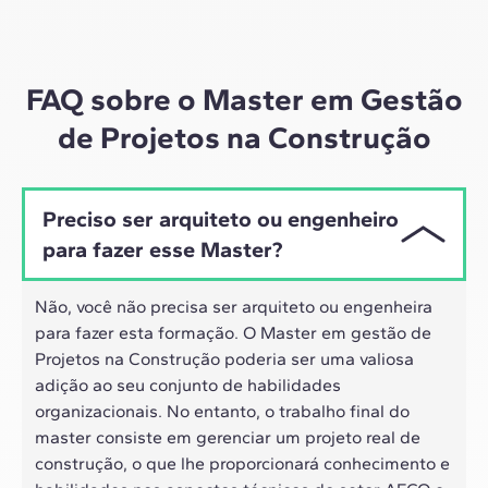
Por meio de sessões ao vivo com líderes do setor e
materiais de alta qualidade sobre estudos de casos
globais, o nosso aprendizado se adapta ao ritmo
híbrido dos profissionais de hoje.
FAQ sobre o Master em Gestão
de Projetos na Construção
Preciso ser arquiteto ou engenheiro
para fazer esse Master?
Não, você não precisa ser arquiteto ou engenheira
para fazer esta formação. O Master em gestão de
Projetos na Construção poderia ser uma valiosa
adição ao seu conjunto de habilidades
organizacionais. No entanto, o trabalho final do
master consiste em gerenciar um projeto real de
construção, o que lhe proporcionará conhecimento e