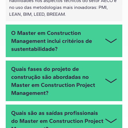
habilidades nos aspectos técnicos do setor AECO e
no uso das metodologias mais inovadoras: PMI,
LEAN, BIM, LEED, BREEAM.
O Master em Construction
Management inclui critérios de
sustentabilidade?
Este é justamente um dos focos do
Master em
Quais fases do projeto de
Gestão de Projetos de Construção
, com módulos
construção são abordadas no
específicos que abordam as metodologias de
Master em Construction Project
avaliação da sustentabilidade em obras (
BREEAM
,
LEED
,
LCA
...), o
facility management BIM
eficiente e
Management?
a redução de desperdícios como um dos pilares do
Lean Construction
.
O Master aborda todas as etapas do ciclo de vida
Quais são as saídas profissionais
de um projeto de construção de forma cronológica,
do Master em Construction Project
desde o início, planejamento e execução até o