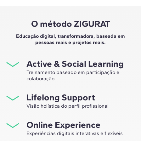
O método ZIGURAT
Educação digital, transformadora, baseada em
pessoas reais e projetos reais.
Active & Social Learning
Treinamento baseado em participação e
colaboração
Estudar na ZIGURAT significa não apenas expandir sua
Lifelong Support
própria rede profissional, mas também ter a
oportunidade única de participar de grupos de
Visão holística do perfil profissional
trabalho selecionados, assessorados pela experiência
Desde a orientação inicial até o aconselhamento após o
de nossos professores, líderes em inovação tecnológica
Online Experience
master, nós lhe acompanhamos para que você tenha
e construção.
uma visão crítica e 360º do seu futuro como
Experiências digitais interativas e flexíveis
especialista no setor.