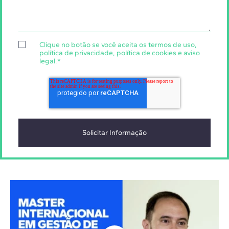
Clique no botão se você aceita os
termos de uso
,
política de privacidade
,
política de cookies
e
aviso
legal
.
*