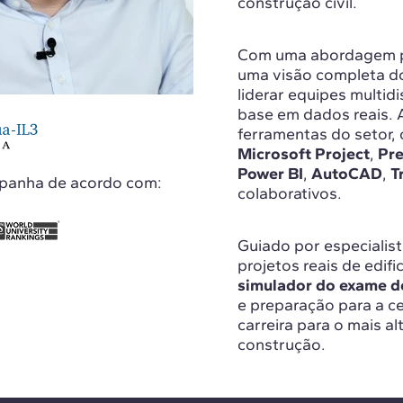
construção civil.
Com uma abordagem pr
uma visão completa do
liderar equipes multidi
base em dados reais. A
ferramentas do setor
Microsoft Project
,
Pre
Power BI
,
AutoCAD
,
T
spanha de acordo com:
colaborativos.
Guiado por especialist
projetos reais de edif
simulador do exame 
e preparação para a c
carreira para o mais al
construção.