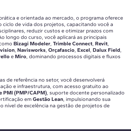
ática e orientada ao mercado, o programa oferece
 ciclo de vida dos projetos, capacitando você a
sciplinares, reduzir custos e otimizar prazos com
o longo do curso, você aplicará as principais
, como
Bizagi Modeler
,
Trimble Connect
,
Revit
,
vision
,
Navisworks
,
Orçafascio
,
Excel
,
Dalux Field
,
rello
e
Miro
, dominando processos digitais e fluxos
as de referência no setor, você desenvolverá
icação e infraestrutura, com acesso gratuito ao
de PMI (PMP/CAPM)
, suporte docente personalizado
ertificação em
Gestão Lean
, impulsionando sua
to nível de excelência na gestão de projetos de