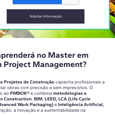
aprenderá no Master em
n Project Management?
e Projetos de Construção
capacita profissionais a
rolar obras com precisão e sem imprevistos. O
do ao
PMBOK®
e combina
metodologias e
n Construction
,
BIM
,
LEED,
LCA (Life Cycle
dvanced Work Packaging)
e
Inteligência Artificial,
ação, a inovação e a sustentabilidade na