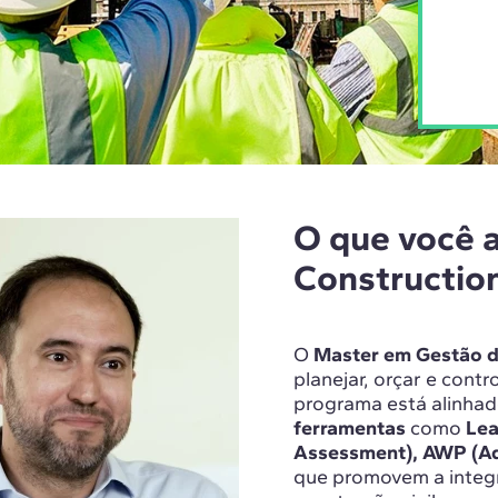
O que você 
Constructio
O
Master em Gestão d
planejar, orçar e cont
programa está alinha
ferramentas
como
Lea
Assessment), AWP (A
que promovem a integr