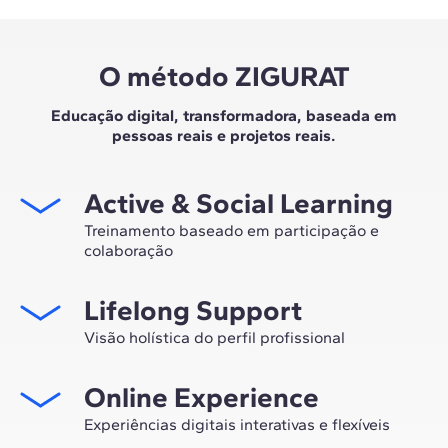
O método ZIGURAT
Educação digital, transformadora, baseada em
pessoas reais e projetos reais.
Active & Social Learning
Treinamento baseado em participação e
colaboração
Estudar na ZIGURAT significa não apenas expandir sua
Lifelong Support
própria rede profissional, mas também ter a
oportunidade única de participar de grupos de
Visão holística do perfil profissional
trabalho selecionados, assessorados pela experiência
Desde a orientação inicial até o aconselhamento após o
de nossos professores, líderes em inovação tecnológica
Online Experience
master, nós lhe acompanhamos para que você tenha
e construção.
uma visão crítica e 360º do seu futuro como
Experiências digitais interativas e flexíveis
especialista no setor.