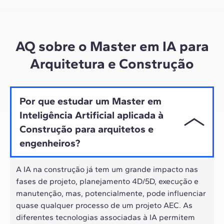
Por meio de sessões ao vivo com líderes do setor e
materiais de alta qualidade sobre estudos de casos
globais, o nosso aprendizado se adapta ao ritmo
híbrido dos profissionais de hoje.
AQ sobre o Master em IA para
Arquitetura e Construção
Por que estudar um Master em
Inteligência Artificial aplicada à
Construção para arquitetos e
engenheiros?
A IA na construção já tem um grande impacto nas
fases de projeto, planejamento 4D/5D, execução e
manutenção, mas, potencialmente, pode influenciar
quase qualquer processo de um projeto AEC. As
diferentes tecnologias associadas à IA permitem