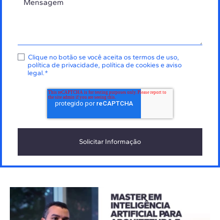
Clique no botão se você aceita os
termos de uso
,
política de privacidade
,
política de cookies
e
aviso
legal
.
*