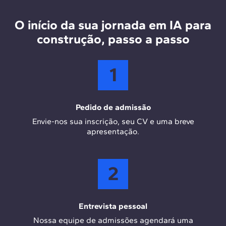
integrar IA ao processo de projeto, complementadas
pelo Power BI para visualização de dados e Ecocraff
O início da sua jornada em IA para
para análises de sustentabilidade.
construção, passo a passo
1
Pedido de admissão
Envie-nos sua inscrição, seu CV e uma breve
apresentação.
2
Entrevista pessoal
Nossa equipe de admissões agendará uma