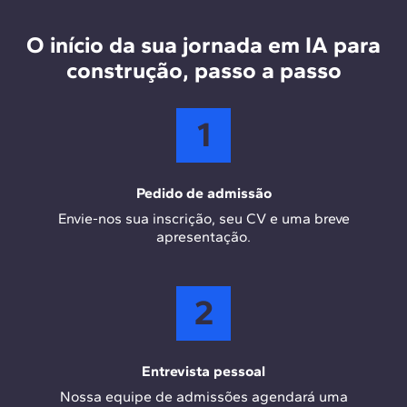
integrar IA ao processo de projeto, complementadas
pelo Power BI para visualização de dados e Ecocraff
O início da sua jornada em IA para
para análises de sustentabilidade.
construção, passo a passo
1
Pedido de admissão
Envie-nos sua inscrição, seu CV e uma breve
apresentação.
2
Entrevista pessoal
Nossa equipe de admissões agendará uma