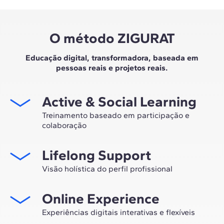
O método ZIGURAT
Educação digital, transformadora, baseada em
pessoas reais e projetos reais.
Active & Social Learning
Treinamento baseado em participação e
colaboração
Estudar na ZIGURAT significa não apenas expandir sua
Lifelong Support
própria rede profissional, mas também ter a
oportunidade única de participar de grupos de
Visão holística do perfil profissional
trabalho selecionados, assessorados pela experiência
Desde a orientação inicial até o aconselhamento após o
de nossos professores, líderes em inovação tecnológica
Online Experience
master, nós lhe acompanhamos para que você tenha
e construção.
uma visão crítica e 360º do seu futuro como
Experiências digitais interativas e flexíveis
especialista no setor.