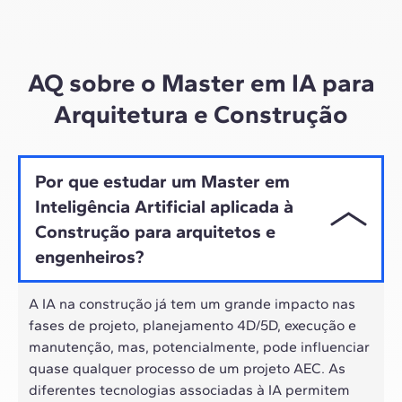
Por meio de sessões ao vivo com líderes do setor e
materiais de alta qualidade sobre estudos de casos
globais, o nosso aprendizado se adapta ao ritmo
híbrido dos profissionais de hoje.
AQ sobre o Master em IA para
Arquitetura e Construção
Por que estudar um Master em
Inteligência Artificial aplicada à
Construção para arquitetos e
engenheiros?
A IA na construção já tem um grande impacto nas
fases de projeto, planejamento 4D/5D, execução e
manutenção, mas, potencialmente, pode influenciar
quase qualquer processo de um projeto AEC. As
diferentes tecnologias associadas à IA permitem