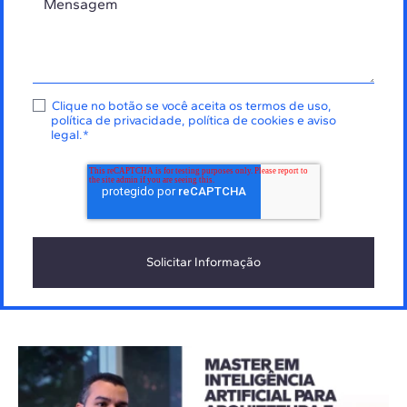
Clique no botão se você aceita os
termos de uso
,
política de privacidade
,
política de cookies
e
aviso
legal
.
*