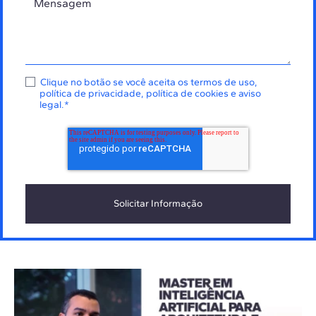
Clique no botão se você aceita os
termos de uso
,
política de privacidade
,
política de cookies
e
aviso
legal
.
*