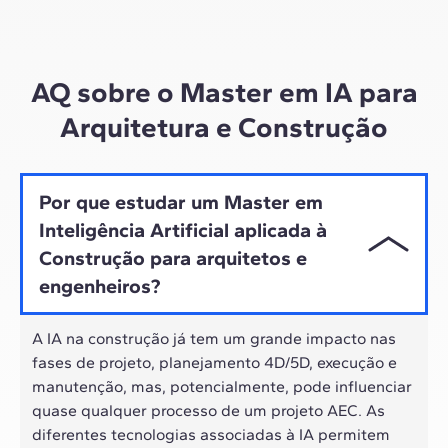
Por meio de sessões ao vivo com líderes do setor e
materiais de alta qualidade sobre estudos de casos
globais, o nosso aprendizado se adapta ao ritmo
híbrido dos profissionais de hoje.
AQ sobre o Master em IA para
Arquitetura e Construção
Por que estudar um Master em
Inteligência Artificial aplicada à
Construção para arquitetos e
engenheiros?
A IA na construção já tem um grande impacto nas
fases de projeto, planejamento 4D/5D, execução e
manutenção, mas, potencialmente, pode influenciar
quase qualquer processo de um projeto AEC. As
diferentes tecnologias associadas à IA permitem