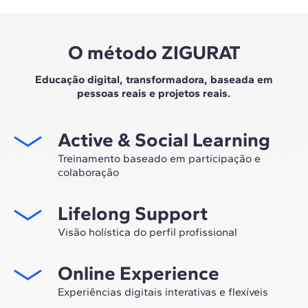
O método ZIGURAT
Educação digital, transformadora, baseada em
pessoas reais e projetos reais.
Active & Social Learning
Treinamento baseado em participação e
colaboração
Estudar na ZIGURAT significa não apenas expandir sua
Lifelong Support
própria rede profissional, mas também ter a
oportunidade única de participar de grupos de
Visão holística do perfil profissional
trabalho selecionados, assessorados pela experiência
Desde a orientação inicial até o aconselhamento após o
de nossos professores, líderes em inovação tecnológica
Online Experience
master, nós lhe acompanhamos para que você tenha
e construção.
uma visão crítica e 360º do seu futuro como
Experiências digitais interativas e flexíveis
especialista no setor.