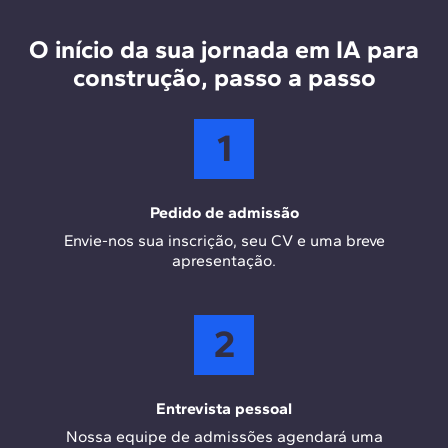
integrar IA ao processo de projeto, complementadas
pelo Power BI para visualização de dados e Ecocraff
O início da sua jornada em IA para
para análises de sustentabilidade.
construção, passo a passo
1
Pedido de admissão
Envie-nos sua inscrição, seu CV e uma breve
apresentação.
2
Entrevista pessoal
Nossa equipe de admissões agendará uma