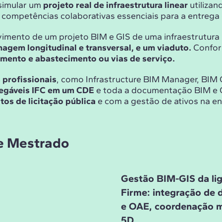
 simular um
projeto real de infraestrutura linear
utiliza
 competências colaborativas essenciais para a entrega
imento de um projeto BIM e GIS de uma infraestrutura
nagem longitudinal e transversal, e um viaduto.
Conform
amento e abastecimento ou vias de serviço.
 profissionais
, como Infrastructure BIM Manager, BIM C
tregáveis IFC em um CDE
e toda a documentação BIM e GI
tos de licitação pública
e com a gestão de ativos na eng
de Mestrado
Gestão BIM-GIS da li
Firme: integração de
e OAE, coordenação mu
5D