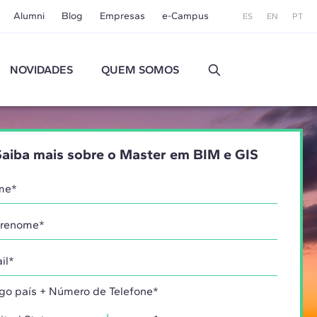
Alumni
Blog
Empresas
e-Campus
ES
EN
PT
NOVIDADES
QUEM SOMOS
Saiba mais sobre o Master em BIM e GIS
go país + Número de Telefone*