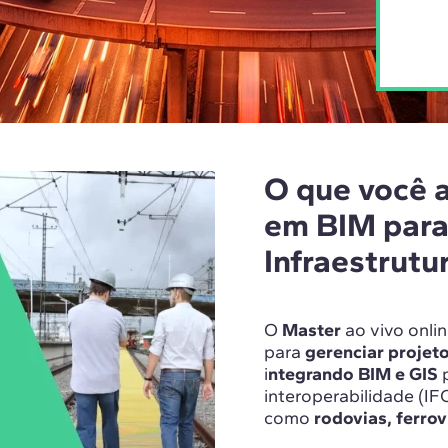
O que você 
em BIM para 
Infraestrutu
O
Master
ao vivo onli
para
gerenciar projet
i
ntegrando BIM e GIS
p
interoperabilidade (IF
como
rodovias, ferro