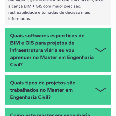
alcança BIM + GIS com maior precisão,
rastreabilidade e tomadas de decisão mais
informadas.
Quais softwares específicos de
BIM e GIS para projetos de
infraestrutura viária eu vou
aprender no Master em Engenharia
Civil?
Você irá trabalhar com AutoCAD Civil 3D e
Quais tipos de projetos são
InfraWorks (Autodesk) para o desenho geométrico e
trabalhados no Master em
modelagem de infraestrutura, Revit para o
Engenharia Civil?
desenvolvimento de projetos multidisciplinares,
ArcGIS para análise geoespacial e Synchro 4D para
planejamento e gestão da construção. Também
Este Master é focado em projetos BIM de
Como este master em engenharia
utilizará Catenda Hub e ACC (Autodesk