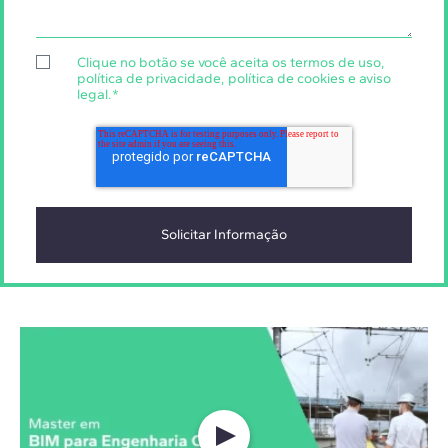
Clique no botão se você aceita os
termos de uso
,
política de privacidade
,
política de cookies
e
aviso
legal
.
*