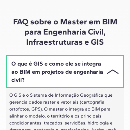
materiais de alta qualidade sobre estudos de casos
globais, o nosso aprendizado se adapta ao ritmo
híbrido dos profissionais de hoje.
FAQ sobre o Master em BIM
para Engenharia Civil,
Infraestruturas e GIS
O que é GIS e como ele se integra
ao BIM em projetos de engenharia
civil?
O GIS é o Sistema de Informação Geográfica que
gerencia dados raster e vetoriais (cartografia,
ortofotos, GPS). O master o integra ao BIM para
alinhar o modelo, o território e os principais
condicionantes: traçados, servidões, hidrologia e
drenagem, geotecnia e interferências. Assim, você