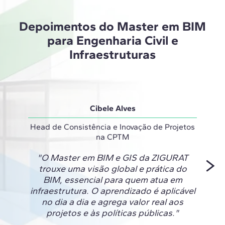
Depoimentos do Master em BIM
para Engenharia Civil e
Infraestruturas
Cibele Alves
Head de Consistência e Inovação de Projetos
na CPTM
"O Ma
"O Master em BIM e GIS da ZIGURAT
a 
trouxe uma visão global e prática do
nece
BIM, essencial para quem atua em
que te
infraestrutura. O aprendizado é aplicável
um exc
no dia a dia e agrega valor real aos
técni
projetos e às políticas públicas."
agora 
cresce