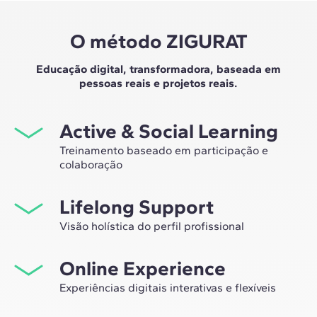
O método ZIGURAT
Educação digital, transformadora, baseada em
pessoas reais e projetos reais.
Active & Social Learning
Treinamento baseado em participação e
colaboração
Estudar na ZIGURAT significa não apenas expandir sua
Lifelong Support
própria rede profissional, mas também ter a
oportunidade única de participar de grupos de
Visão holística do perfil profissional
trabalho selecionados, assessorados pela experiência
Desde a orientação inicial até o aconselhamento após o
de nossos professores, líderes em inovação tecnológica
Online Experience
master, nós lhe acompanhamos para que você tenha
e construção.
uma visão crítica e 360º do seu futuro como
Experiências digitais interativas e flexíveis
especialista no setor.
Por meio de sessões ao vivo com líderes do setor e