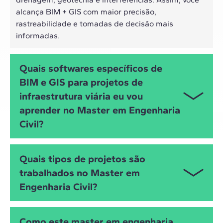
alcança BIM + GIS com maior precisão,
rastreabilidade e tomadas de decisão mais
informadas.
Quais softwares específicos de
BIM e GIS para projetos de
infraestrutura viária eu vou
aprender no Master em Engenharia
Civil?
Você irá trabalhar com AutoCAD Civil 3D e
Quais tipos de projetos são
InfraWorks (Autodesk) para o desenho geométrico e
trabalhados no Master em
modelagem de infraestrutura, Revit para o
Engenharia Civil?
desenvolvimento de projetos multidisciplinares,
ArcGIS para análise geoespacial e Synchro 4D para
planejamento e gestão da construção. Também
Este Master é focado em projetos BIM de
Como este master em engenharia
utilizará Catenda Hub e ACC (Autodesk