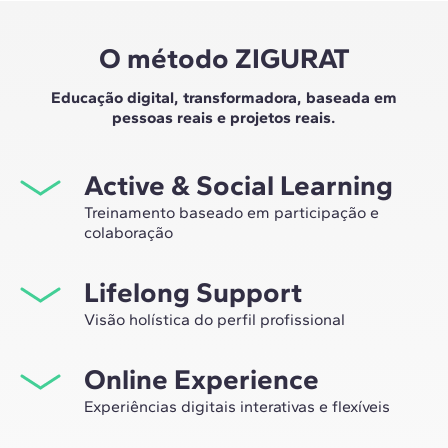
O método ZIGURAT
Educação digital, transformadora, baseada em
pessoas reais e projetos reais.
Active & Social Learning
Treinamento baseado em participação e
colaboração
Estudar na ZIGURAT significa não apenas expandir sua
Lifelong Support
própria rede profissional, mas também ter a
oportunidade única de participar de grupos de
Visão holística do perfil profissional
trabalho selecionados, assessorados pela experiência
Desde a orientação inicial até o aconselhamento após o
de nossos professores, líderes em inovação tecnológica
Online Experience
master, nós lhe acompanhamos para que você tenha
e construção.
uma visão crítica e 360º do seu futuro como
Experiências digitais interativas e flexíveis
especialista no setor.
Por meio de sessões ao vivo com líderes do setor e