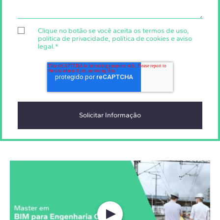
Clique no botão se você aceita os
termos de uso
,
política de privacidade
,
política de cookies
e
aviso
legal
.
*