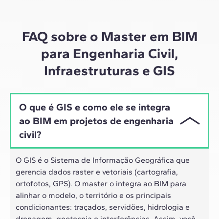
materiais de alta qualidade sobre estudos de casos
globais, o nosso aprendizado se adapta ao ritmo
híbrido dos profissionais de hoje.
FAQ sobre o Master em BIM
para Engenharia Civil,
Infraestruturas e GIS
O que é GIS e como ele se integra
ao BIM em projetos de engenharia
civil?
O GIS é o Sistema de Informação Geográfica que
gerencia dados raster e vetoriais (cartografia,
ortofotos, GPS). O master o integra ao BIM para
alinhar o modelo, o território e os principais
condicionantes: traçados, servidões, hidrologia e
drenagem, geotecnia e interferências. Assim, você