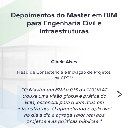
Depoimentos do Master em BIM
para Engenharia Civil e
Infraestruturas
Cibele Alves
Head de Consistência e Inovação de Projetos
na CPTM
"O Ma
"O Master em BIM e GIS da ZIGURAT
a 
trouxe uma visão global e prática do
nece
BIM, essencial para quem atua em
que te
infraestrutura. O aprendizado é aplicável
um exc
no dia a dia e agrega valor real aos
técni
projetos e às políticas públicas."
agora 
cresce