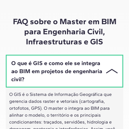
materiais de alta qualidade sobre estudos de casos
globais, o nosso aprendizado se adapta ao ritmo
híbrido dos profissionais de hoje.
FAQ sobre o Master em BIM
para Engenharia Civil,
Infraestruturas e GIS
O que é GIS e como ele se integra
ao BIM em projetos de engenharia
civil?
O GIS é o Sistema de Informação Geográfica que
gerencia dados raster e vetoriais (cartografia,
ortofotos, GPS). O master o integra ao BIM para
alinhar o modelo, o território e os principais
condicionantes: traçados, servidões, hidrologia e
drenagem, geotecnia e interferências. Assim, você