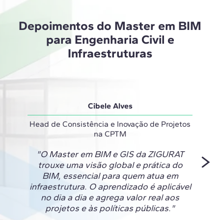
Depoimentos do Master em BIM
para Engenharia Civil e
Infraestruturas
Cibele Alves
Head de Consistência e Inovação de Projetos
na CPTM
"O Ma
"O Master em BIM e GIS da ZIGURAT
a 
trouxe uma visão global e prática do
nece
BIM, essencial para quem atua em
que te
infraestrutura. O aprendizado é aplicável
um exc
no dia a dia e agrega valor real aos
técni
projetos e às políticas públicas."
agora 
cresce