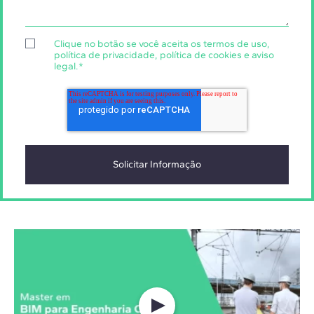
Clique no botão se você aceita os
termos de uso
,
política de privacidade
,
política de cookies
e
aviso
legal
.
*