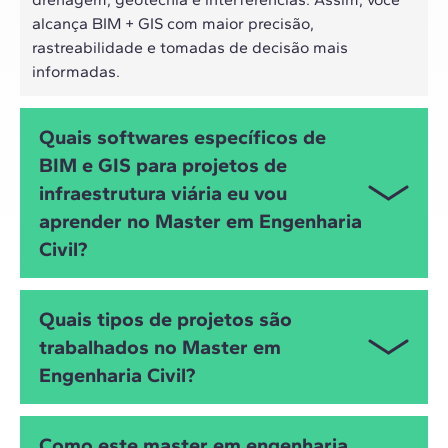
alcança BIM + GIS com maior precisão,
rastreabilidade e tomadas de decisão mais
informadas.
Quais softwares específicos de
BIM e GIS para projetos de
infraestrutura viária eu vou
aprender no Master em Engenharia
Civil?
Você irá trabalhar com AutoCAD Civil 3D e
Quais tipos de projetos são
InfraWorks (Autodesk) para o desenho geométrico e
trabalhados no Master em
modelagem de infraestrutura, Revit para o
Engenharia Civil?
desenvolvimento de projetos multidisciplinares,
ArcGIS para análise geoespacial e Synchro 4D para
planejamento e gestão da construção. Também
Este Master é focado em projetos BIM de
Como este master em engenharia
utilizará Catenda Hub e ACC (Autodesk