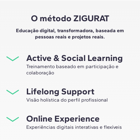
O método ZIGURAT
Educação digital, transformadora, baseada em
pessoas reais e projetos reais.
Active & Social Learning
Treinamento baseado em participação e
colaboração
Estudar na ZIGURAT significa não apenas expandir sua
Lifelong Support
própria rede profissional, mas também ter a
oportunidade única de participar de grupos de
Visão holística do perfil profissional
trabalho selecionados, assessorados pela experiência
Desde a orientação inicial até o aconselhamento após o
de nossos professores, líderes em inovação tecnológica
Online Experience
master, nós lhe acompanhamos para que você tenha
e construção.
uma visão crítica e 360º do seu futuro como
Experiências digitais interativas e flexíveis
especialista no setor.
Por meio de sessões ao vivo com líderes do setor e