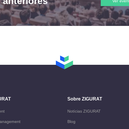
 anteriores
Ver even
GURAT
Sobre ZIGURAT
ent
Notícias ZIGURAT
Management
Blog