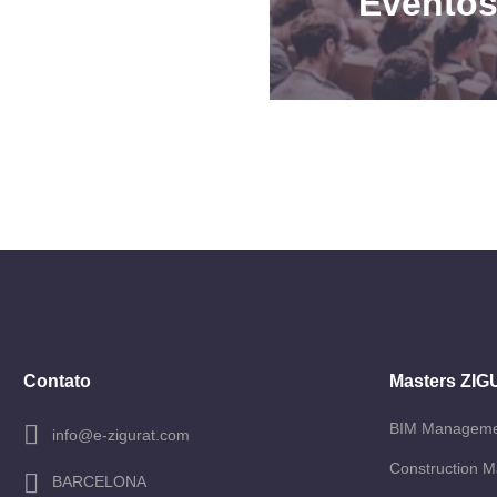
Eventos
Contato
Masters ZI
BIM Managem
info@e-zigurat.com
Construction 
BARCELONA