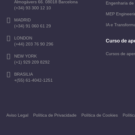
Almogàvers 66. 08018 Barcelona
Engenharia de 
(+34) 93 300 12 10
MEP Engineeri
MADRID
IA e Transforma
(+34) 91 060 61 29
LONDON
Curso de ap
(+44) 203 76 90 296
Cursos de ape
NEW YORK
(+1) 929 209 8292
BRASILIA
+(55) 61-4042-1251
Aviso Legal
Política de Privacidade
Política de Cookies
Políti