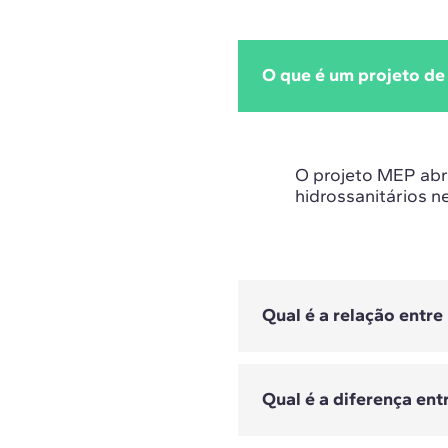
O que é um projeto de
O projeto MEP abra
hidrossanitários n
Qual é a relação entr
Qual é a diferença en
O BIM permite inte
coordenado, facili