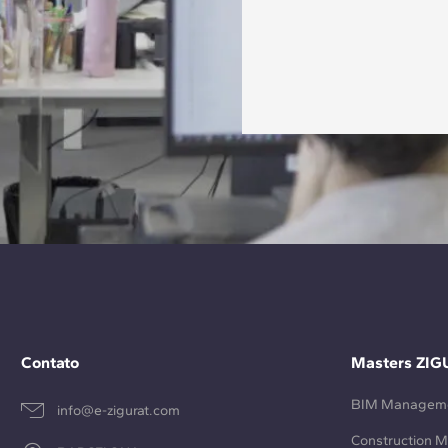
Contato
Masters ZIG
BIM Managem
info@e-zigurat.com
Construction 