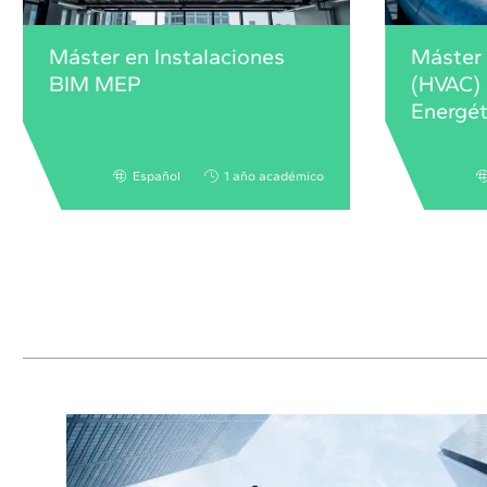
Máster en Instalaciones
Máster 
BIM MEP
(HVAC) 
Energét
Español
1 año académico