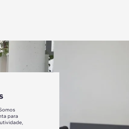
s
 Somos
nta para
utividade,