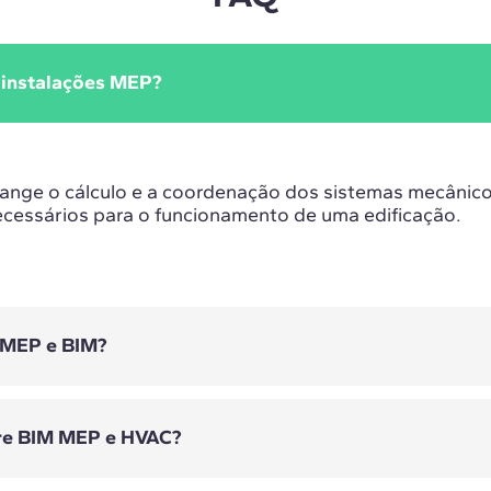
 instalações MEP?
nge o cálculo e a coordenação dos sistemas mecânicos
ecessários para o funcionamento de uma edificação.
e MEP e BIM?
tre BIM MEP e HVAC?
grar as instalações MEP à arquitetura e à estrutura em
tando a detecção de interferências e reduzindo erros.