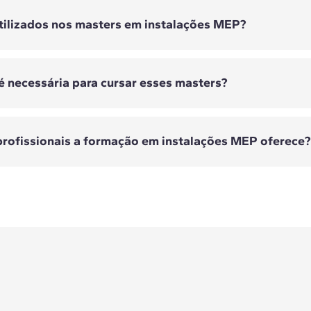
tilizados nos masters em instalações MEP?
o conjunto de instalações mecânicas, elétricas e hidr
do em sistemas de climatização, ventilação e refrigera
é necessária para cursar esses masters?
grama, são utilizadas ferramentas como CYPE MEP, R
HAP, EnergyPlus, Ce3X, DesignBuilder e BIMVision.
rofissionais a formação em instalações MEP oferece?
ia é necessária para cursar esses masters?
o engenheiro MEP, especialista em BIM MEP, coordenad
iretor de projetos ou consultor de eficiência energétic