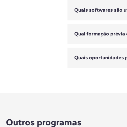
Quais softwares são u
O BIM MEP abrange 
HVAC é especializa
Qual formação prévia 
Dependendo do pro
CYPETHERM HVAC, 
Quais oportunidades p
Qual formação prév
Permite atuar com
engenheiro HVAC, d
Outros programas