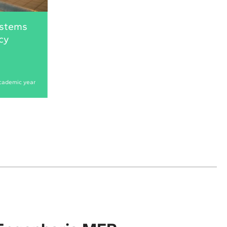
ystems
cy
cademic year