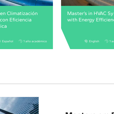
en Climatización
Master’s in HVAC S
con Eficiencia
with Energy Efficien
ica
Español
1 año académico
English
1 a