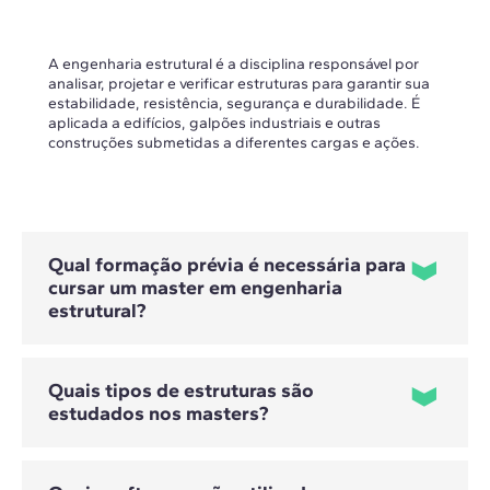
A engenharia estrutural é a disciplina responsável por
analisar, projetar e verificar estruturas para garantir sua
estabilidade, resistência, segurança e durabilidade. É
aplicada a edifícios, galpões industriais e outras
construções submetidas a diferentes cargas e ações.
Qual formação prévia é necessária para
cursar um master em engenharia
estrutural?
Quais tipos de estruturas são
Para cursar esses programas, é necessário ter formação
estudados nos masters?
prévia em cálculo estrutural. Eles são voltados
principalmente para profissionais de engenharia civil e
industrial, arquitetura e outras áreas técnicas afins que
possuam conhecimentos básicos sobre estruturas.