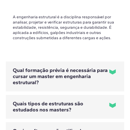
A engenharia estrutural é a disciplina responsável por
analisar, projetar e verificar estruturas para garantir sua
estabilidade, resistência, segurança e durabilidade. É
aplicada a edifícios, galpões industriais e outras
construções submetidas a diferentes cargas e ações.
Qual formação prévia é necessária para
cursar um master em engenharia
estrutural?
Quais tipos de estruturas são
Para cursar esses programas, é necessário ter formação
estudados nos masters?
prévia em cálculo estrutural. Eles são voltados
principalmente para profissionais de engenharia civil e
industrial, arquitetura e outras áreas técnicas afins que
possuam conhecimentos básicos sobre estruturas.