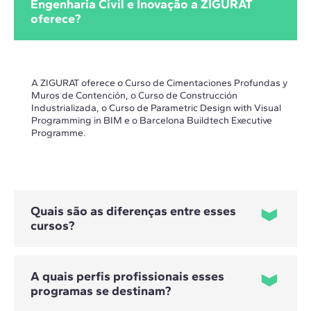
Engenharia Civil e Inovação a ZIGURAT
oferece?
A ZIGURAT oferece o Curso de Cimentaciones Profundas y
Muros de Contención, o Curso de Construcción
Industrializada, o Curso de Parametric Design with Visual
Programming in BIM e o Barcelona Buildtech Executive
Programme.
Quais são as diferenças entre esses
cursos?
A quais perfis profissionais esses
programas se destinam?
- O Curso de Cimentaciones Profundas y Muros de
Contención concentra-se na escolha, no projeto e no cálculo