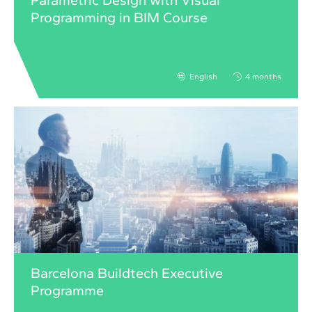
Parametric Design with Visual
Programming in BIM Course
English
4 months
Barcelona Buildtech Executive
Programme