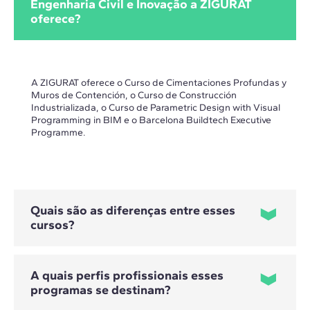
Engenharia Civil e Inovação a ZIGURAT
oferece?
A ZIGURAT oferece o Curso de Cimentaciones Profundas y
Muros de Contención, o Curso de Construcción
Industrializada, o Curso de Parametric Design with Visual
Programming in BIM e o Barcelona Buildtech Executive
Programme.
Quais são as diferenças entre esses
cursos?
A quais perfis profissionais esses
programas se destinam?
- O Curso de Cimentaciones Profundas y Muros de
Contención concentra-se na escolha, no projeto e no cálculo