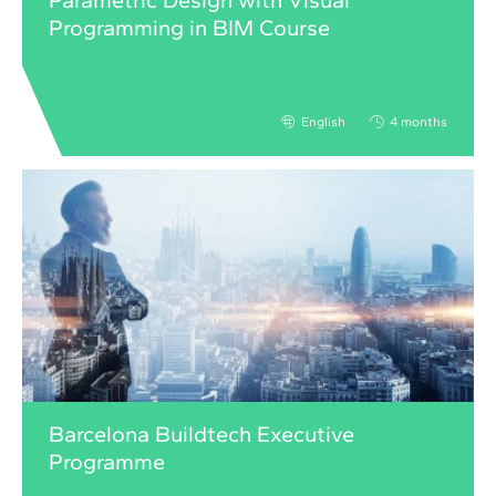
Parametric Design with Visual
Programming in BIM Course
English
4 months
Barcelona Buildtech Executive
Programme