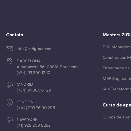
Contato
Masters ZIG
BIM Managem
info@e-zigurat.com
Construction 
BARCELONA
Almogàvers 66. 08018 Barcelona
Engenharia de 
(+34) 93 300 12 10
MEP Engineeri
MADRID
IA e Transforma
(+34) 91 060 61 29
LONDON
Curso de ap
(+44) 203 76 90 296
Cursos de ape
NEW YORK
(+1) 929 209 8292