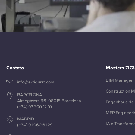
Contato
Masters ZIG
BIM Managem
info@e-zigurat.com
Construction 
BARCELONA
Almogàvers 66. 08018 Barcelona
Engenharia de 
(+34) 93 300 12 10
MEP Engineeri
MADRID
IA e Transforma
(+34) 91 060 61 29