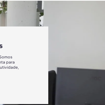
s
 Somos
nta para
utividade,