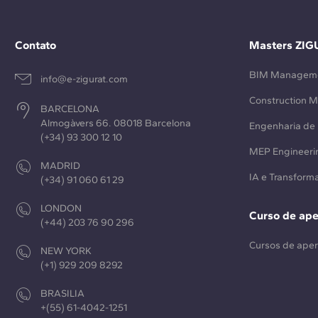
Contato
Masters ZIG
BIM Managem
info@e-zigurat.com
Construction 
BARCELONA
Almogàvers 66. 08018 Barcelona
Engenharia de 
(+34) 93 300 12 10
MEP Engineeri
MADRID
IA e Transforma
(+34) 91 060 61 29
LONDON
Curso de ap
(+44) 203 76 90 296
Cursos de ape
NEW YORK
(+1) 929 209 8292
BRASILIA
+(55) 61-4042-1251