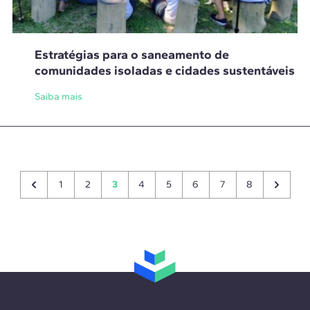
Estratégias para o saneamento de
comunidades isoladas e cidades sustentáveis
Saiba mais
1
2
3
4
5
6
7
8