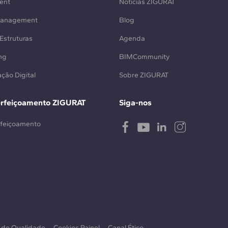
ent
Notícias ZIGURAT
Management
Blog
Estruturas
Agenda
ng
BIMCommunity
ção Digital
Sobre ZIGURAT
erfeiçoamento ZIGURAT
Siga-nos
rfeiçoamento
a de Qualidade
Cookies Painel
Canal Ético