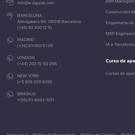
BIM Managem
info@e-zigurat.com
Construction 
BARCELONA
Almogàvers 66. 08018 Barcelona
Engenharia de 
(+34) 93 300 12 10
MEP Engineeri
MADRID
IA e Transforma
(+34) 91 060 61 29
LONDON
Curso de ap
(+44) 203 76 90 296
Cursos de ape
NEW YORK
(+1) 929 209 8292
BRASILIA
+(55) 61-4042-1251
Aviso Legal
Política de Privacidade
Política de Cookies
Polític