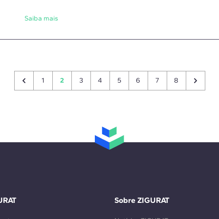
Saiba mais
1
2
3
4
5
6
7
8
URAT
Sobre ZIGURAT