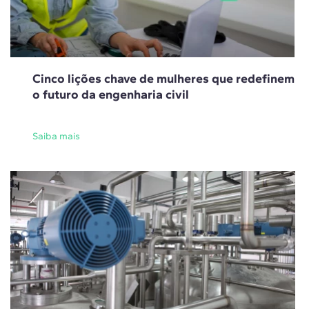
Cinco lições chave de mulheres que redefinem
o futuro da engenharia civil
Saiba mais