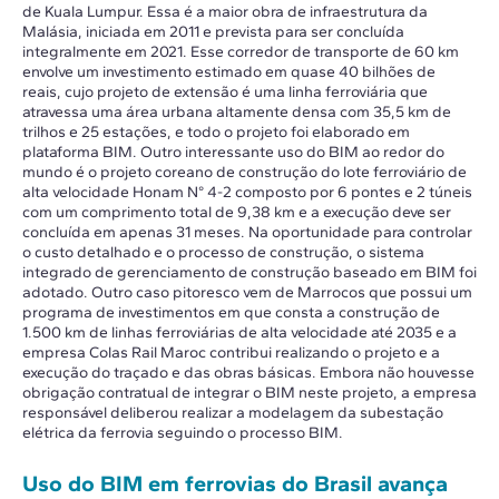
de Kuala Lumpur. Essa é a maior obra de infraestrutura da
Malásia, iniciada em 2011 e prevista para ser concluída
integralmente em 2021. Esse corredor de transporte de 60 km
envolve um investimento estimado em quase 40 bilhões de
reais, cujo projeto de extensão é uma linha ferroviária que
atravessa uma área urbana altamente densa com 35,5 km de
trilhos e 25 estações, e todo o projeto foi elaborado em
plataforma BIM. Outro interessante uso do BIM ao redor do
mundo é o projeto coreano de construção do lote ferroviário de
alta velocidade Honam N° 4-2 composto por 6 pontes e 2 túneis
com um comprimento total de 9,38 km e a execução deve ser
concluída em apenas 31 meses. Na oportunidade para controlar
o custo detalhado e o processo de construção, o sistema
integrado de gerenciamento de construção baseado em BIM foi
adotado. Outro caso pitoresco vem de Marrocos que possui um
programa de investimentos em que consta a construção de
1.500 km de linhas ferroviárias de alta velocidade até 2035 e a
empresa Colas Rail Maroc contribui realizando o projeto e a
execução do traçado e das obras básicas. Embora não houvesse
obrigação contratual de integrar o BIM neste projeto, a empresa
responsável deliberou realizar a modelagem da subestação
elétrica da ferrovia seguindo o processo BIM.
Uso do BIM em ferrovias do Brasil avança