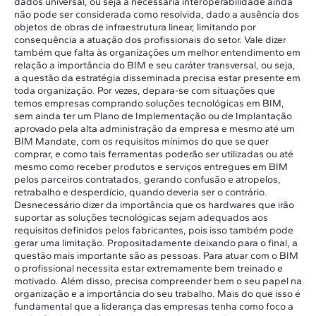
dados universal, ou seja a necessária interoperabilidade ainda
não pode ser considerada como resolvida, dado a ausência dos
objetos de obras de infraestrutura linear, limitando por
consequência a atuação dos profissionais do setor. Vale dizer
também que falta às organizações um melhor entendimento em
relação a importância do BIM e seu caráter transversal, ou seja,
a questão da estratégia disseminada precisa estar presente em
toda organização. Por vezes, depara-se com situações que
temos empresas comprando soluções tecnológicas em BIM,
sem ainda ter um Plano de Implementação ou de Implantação
aprovado pela alta administração da empresa e mesmo até um
BIM Mandate, com os requisitos mínimos do que se quer
comprar, e como tais ferramentas poderão ser utilizadas ou até
mesmo como receber produtos e serviços entregues em BIM
pelos parceiros contratados, gerando confusão e atropelos,
retrabalho e desperdício, quando deveria ser o contrário.
Desnecessário dizer da importância que os hardwares que irão
suportar as soluções tecnológicas sejam adequados aos
requisitos definidos pelos fabricantes, pois isso também pode
gerar uma limitação. Propositadamente deixando para o final, a
questão mais importante são as pessoas. Para atuar com o BIM
o profissional necessita estar extremamente bem treinado e
motivado. Além disso, precisa compreender bem o seu papel na
organização e a importância do seu trabalho. Mais do que isso é
fundamental que a liderança das empresas tenha como foco a