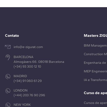
Contato
Masters ZIG
BIM Managem
info@e-zigurat.com
Construction 
BARCELONA
Almogàvers 66. 08018 Barcelona
Engenharia de 
(+34) 93 300 12 10
MEP Engineeri
MADRID
IA e Transforma
(+34) 91 060 61 29
LONDON
Curso de ap
(+44) 203 76 90 296
Cursos de ape
NEW YORK