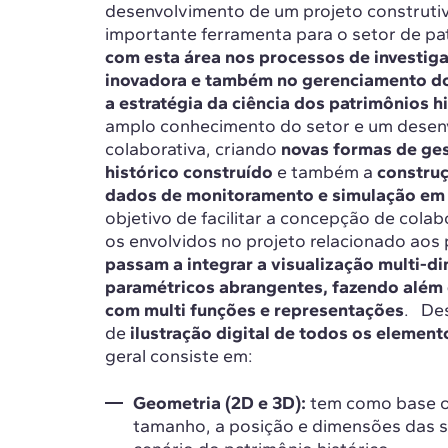
desenvolvimento de um projeto construti
importante ferramenta para o setor de pa
com esta área nos processos de investigaç
inovadora e também no gerenciamento do
a estratégia da ciência dos patrimônios 
amplo conhecimento do setor e um desen
colaborativa, criando
novas formas de ges
histórico construído
e também a
construç
dados de monitoramento e simulação em e
objetivo de facilitar a concepção de cola
os envolvidos no projeto relacionado aos 
passam a integrar a visualização multi-
paramétricos abrangentes, fazendo além 
com multi funções e representações
. De
de
ilustração digital de todos os eleme
geral consiste em:
Geometria (2D e 3D):
tem como base o
tamanho, a posição e dimensões das su