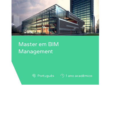
Master em BIM
Management
Português
1 ano acadêmico