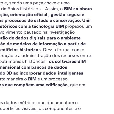
vo e, sendo uma peça chave e uma
trimônios históricos. Assim, o
BIM colabora
ão, orientação oficial , gestão segura e
s processos de estudo e conservação.
Unir
históricos com a tecnologia BIM
propiciou um
volvimento pautado na investigação
tão de dados digitais para o ambiente
ão de modelos de informação a partir de
difícios históricos
. Dessa forma, com o
boração e a administração dos recursos entre
patrimônios históricos,
os softwares BIM
dimensional com bancos de dados
do 3D ao incorporar dados inteligentes
sta maneira o
BIM
é um processo
ntos que compõem uma edificação
, que em
s dados métricos que documentam o
perfícies visíveis, os componentes e o