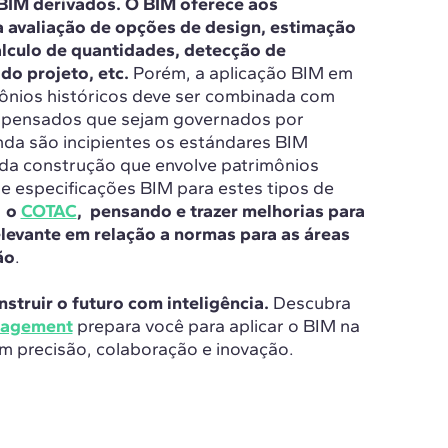
BIM derivados.
O BIM oferece aos
a avaliação de opções de design, estimação
álculo de quantidades, detecção de
o projeto, etc.
Porém, a aplicação BIM em
ônios históricos deve ser combinada com
m pensados que sejam governados por
nda são incipientes os estándares BIM
 da construção que envolve patrimônios
e especificações BIM para estes tipos de
,
o
COTAC
, pensando e trazer melhorias para
levante em relação a normas para as áreas
ão
.
struir o futuro com inteligência.
Descubra
nagement
prepara você para aplicar o BIM na
m precisão, colaboração e inovação.