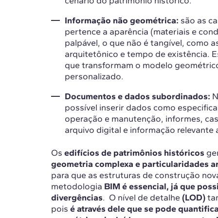
cenário do patrimônio histórico.
Informação não geométrica:
são as ca
pertence a aparência (materiais e con
palpável, o que não é tangível, como as 
arquitetônico e tempo de existência. 
que transformam o modelo geométrico 
personalizado.
Documentos e dados subordinados:
N
possível inserir dados como especific
operação e manutenção, informes, cas
arquivo digital e informação relevante 
Os
edifícios de patrimônios históricos
ge
geometria complexa e particularidades a
para que as estruturas de construção nova
metodologia
BIM é essencial, já que possi
divergências
. O nível de detalhe
(LOD)
ta
pois
é através dele que se pode quantific