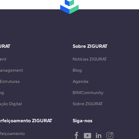
URAT
Sobre ZIGURAT
ent
Notícias ZIGURAT
Management
Blog
Estruturas
Agenda
ng
BIMCommunity
ção Digital
Sobre ZIGURAT
erfeiçoamento ZIGURAT
Siga-nos
rfeiçoamento