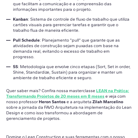
que facilitam a comunicação e a compreensão das
informações importantes para o projeto.
Kanban
: Sistema de controle de fluxo de trabalho que utiliza
cartões visuais para gerenciar tarefas e garantir que o
trabalho flua de maneira eficiente.
Pull Schedule
: Planejamento "pull" que garante que as
atividades de construção sejam puxadas com base na
demanda real, evitando o excesso de trabalho em
progresso.
5S
: Metodologia que envolve cinco etapas (Sort, Set in order,
Shine, Standardize, Sustain) para organizar e manter um
ambiente de trabalho eficiente e seguro.
Quer saber mais? Confira nossa masterclasse
LEAN na Prática:
Transformando Projetos de 20 meses em 8 meses
e veja com
nosso professor
Heron Santos
e a
arquiteta
Zilah Marcelino
sobre a jornada da
FAVO Arquitetura
na implementação do
Lean
Design
e como isso transformou a abordagem de
gerenciamento de projetos.
Domine o Lean Construction
e suas ferramentas com o nosso