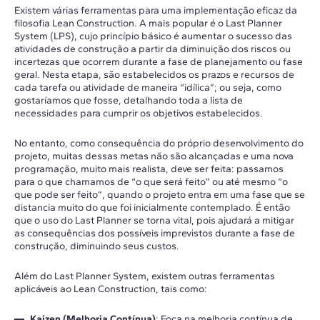
Existem várias ferramentas para uma implementação eficaz da
filosofia Lean Construction. A mais popular é o Last Planner
System (LPS), cujo princípio básico é aumentar o sucesso das
atividades de construção a partir da diminuição dos riscos ou
incertezas que ocorrem durante a fase de planejamento ou fase
geral. Nesta etapa, são estabelecidos os prazos e recursos de
cada tarefa ou atividade de maneira “idílica”; ou seja, como
gostaríamos que fosse, detalhando toda a lista de
necessidades para cumprir os objetivos estabelecidos.
No entanto, como consequência do próprio desenvolvimento do
projeto, muitas dessas metas não são alcançadas e uma nova
programação, muito mais realista, deve ser feita: passamos
para o que chamamos de “o que será feito” ou até mesmo “o
que pode ser feito”, quando o projeto entra em uma fase que se
distancia muito do que foi inicialmente contemplado. É então
que o uso do Last Planner se torna vital, pois ajudará a mitigar
as consequências dos possíveis imprevistos durante a fase de
construção, diminuindo seus custos.
Além do Last Planner System, existem outras ferramentas
aplicáveis ao Lean Construction, tais como:
Kaizen (Melhoria Contínua)
: Foca na melhoria contínua de