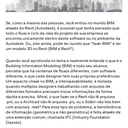
Se, como a maioria das pessoas, você entrou no mundo BIM
através do Revit (Autodesk), é possível que tenha pensado que
todo o fluxo e ciclo de vida do projeto de sua empresa se
encontra unicamente dentro deste software ou no ambiente da
Autodesk. Ou, pior ainda, pode ter ouvido que "fazer BIM" é ter
um modelo 3D no Revit (BIM é Revit?).
Quando você aprofunda no tema e realmente entende o que é o
Building Information Modeling (BIM) e todo seu alcance,
percebe que há centenas de fluxos diferentes, com software
diferente, e que cada designer tem suas próprias preferências.
Um aspecto-chave no BIM, a interoperabilidade, é testada
quando múltiplos designers trabalhando com arquivos de
diferentes formatos precisam trocar informações de forma
rápida e precisa. Afinal, o que fazer se o Revit não lê arquivos
.pnl, ou o Archicad não lê arquivos .prj, ou o Solibri não lida bem
com arquivos .nwd? Para esse tipo de problema, a transferência
de informação (geométrica e não geométrica) é feita através de
uma extensão comum, chamada IFC (Industry Foundation
Classes).