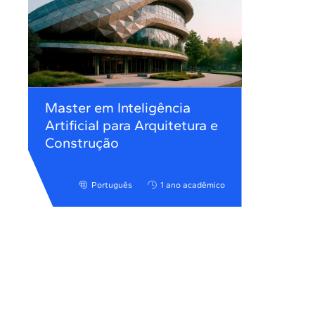
Master em Inteligência
Artificial para Arquitetura e
Construção
Português
1 ano acadêmico