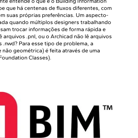
te entende o que é o Building Information
be que há centenas de fluxos diferentes, com
em suas próprias preferências. Um aspecto-
stada quando múltiplos designers trabalhando
isam trocar informações de forma rápida e
lê arquivos .pnl, ou o Archicad não lê arquivos
os .nwd? Para esse tipo de problema, a
 não geométrica) é feita através de uma
oundation Classes).