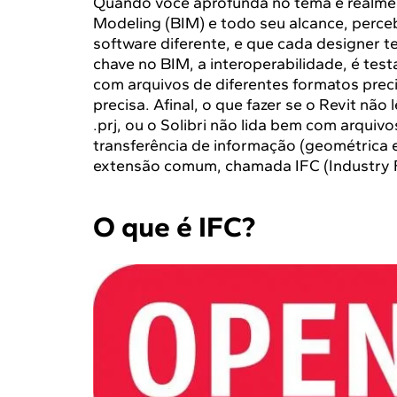
Quando você aprofunda no tema e realmen
Modeling (BIM) e todo seu alcance, perce
software diferente, e que cada designer t
chave no BIM, a interoperabilidade, é te
com arquivos de diferentes formatos prec
precisa. Afinal, o que fazer se o Revit não 
.prj, ou o Solibri não lida bem com arquiv
transferência de informação (geométrica e
extensão comum, chamada IFC (Industry F
O que é IFC?