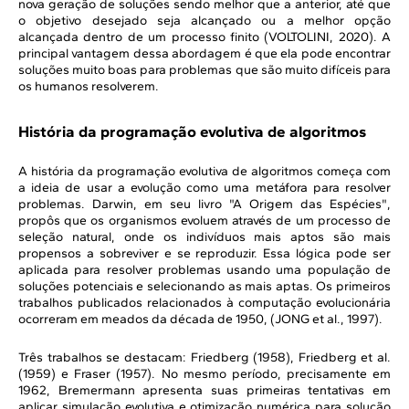
nova geração de soluções sendo melhor que a anterior, até que
o objetivo desejado seja alcançado ou a melhor opção
alcançada dentro de um processo finito (VOLTOLINI, 2020). A
principal vantagem dessa abordagem é que ela pode encontrar
soluções muito boas para problemas que são muito difíceis para
os humanos resolverem.
História da programação evolutiva de algoritmos
A história da programação evolutiva de algoritmos começa com
a ideia de usar a evolução como uma metáfora para resolver
problemas. Darwin, em seu livro "A Origem das Espécies",
propôs que os organismos evoluem através de um processo de
seleção natural, onde os indivíduos mais aptos são mais
propensos a sobreviver e se reproduzir. Essa lógica pode ser
aplicada para resolver problemas usando uma população de
soluções potenciais e selecionando as mais aptas. Os primeiros
trabalhos publicados relacionados à computação evolucionária
ocorreram em meados da década de 1950, (JONG et al., 1997).
Três trabalhos se destacam: Friedberg (1958), Friedberg et al.
(1959) e Fraser (1957). No mesmo período, precisamente em
1962, Bremermann apresenta suas primeiras tentativas em
aplicar simulação evolutiva e otimização numérica para solução