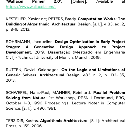
‘
Wallacei Primer 2.0
’, [Online]. Available at
https://www.wallacei.com/.
KESTELIER, Xavier de; PETERS, Brady.
Computation Works: The
Building of Algorithmic. Architectural Design
, [s. l.], v. 83, ed. 2,
p. 8-15, 2013.
ROHRMANN, Jacqueline.
Design Optimization in Early Project
Stages: A Generative Design Approach to Project
Development.
2019. Dissertação (Mestrado em Engenharia
Civil) - Technical University of Munich, Munich, 2019.
RUTTEN, David. Galapagos:
On the Logic and Limitations of
Generic Solvers. Architectural Design
, v.83, n. 2, p. 132-135,
2013.
SCHWEFEL, Hans-Paul; MÄNNER, Reinhard.
Parallel Problem
Solving from Nature
: 1st Workshop, PPSN I Dortmund, FRG,
October 1–3, 1990 Proceedings. Lecture Noter in Computer
Science, [s. l.], v. 496, 1991.
TERZIDIS, Kostas.
Algorithmic Architecture.
[S. l.]: Architectural
Press, p. 159, 2006.