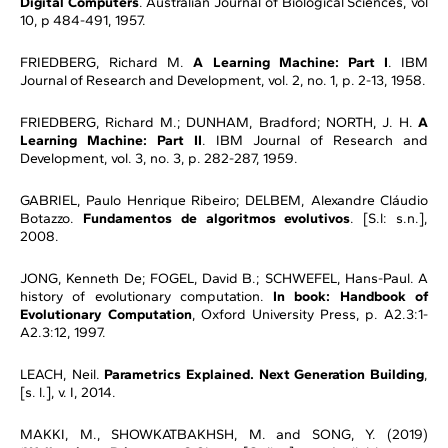
Digital Computers
. Australian Journal of Biological Sciences, vol
10, p 484-491, 1957.
FRIEDBERG, Richard M.
A Learning Machine: Part I
. IBM
Journal of Research and Development, vol. 2, no. 1, p. 2-13, 1958.
FRIEDBERG, Richard M.; DUNHAM, Bradford; NORTH, J. H.
A
Learning Machine: Part II
. IBM Journal of Research and
Development, vol. 3, no. 3, p. 282-287, 1959.
GABRIEL, Paulo Henrique Ribeiro; DELBEM, Alexandre Cláudio
Botazzo.
Fundamentos de algoritmos evolutivos
. [S.l: s.n.],
2008.
JONG, Kenneth De; FOGEL, David B.; SCHWEFEL, Hans-Paul. A
history of evolutionary computation.
In book: Handbook of
Evolutionary Computation
, Oxford University Press, p. A2.3:1-
A2.3:12, 1997.
LEACH, Neil.
Parametrics Explained. Next Generation Building
,
[s. l.], v. I, 2014.
MAKKI, M., SHOWKATBAKHSH, M. and SONG, Y. (2019)