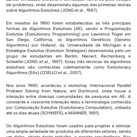
de problemas, onde desenvolveu algumas das primeiras teorias
sobre Algoritmos Evolutivos (JONG et al., 1997).
Em meados de 1960 foram estabelecidas as três principais
formas de Algoritmos Evolutivos (AE), sendo a Programação
Evolutiva (Evolutionary Programming) por Lawrence Fogel em
San Diego, Califórnia, os Algoritmos Genéticos (Genetic
Algorithms) por Holland, da Universidade de Michigan e a
Estratégia Evolutiva (Evolution Strategies) desenvolvida pelo um
grupo de estudantes em Berlim, Nienert, Rechenberg e
Schwefel (JONG et al., 1997). Estas três técnicas de algoritmos
evolutivos são conhecidas coletivamente como Evolutionary
Algorithms (EAs) (COELLO et al., 2007).
Nos anos 1990, aconteceu o workshop Internacional Parallel
Problem Solving from Nature, em Dortmund, onde houve a
interação entre diversas comunidades de pesquisa em AE. A
constante e crescente interação levou a terminologia conhecida
por Computação Evolutiva (Evolutionary Computation), utilizada
até os dias atuais (SCHWEFEL e MÄNNER, 1991).
Os Algoritmos Evolutivos foram usados para projetar e otimizar
uma ampla variedade de produtos de diferentes setores, sendo
um deles, objeto deste trabalho, o projeto arquitetônico. Nas