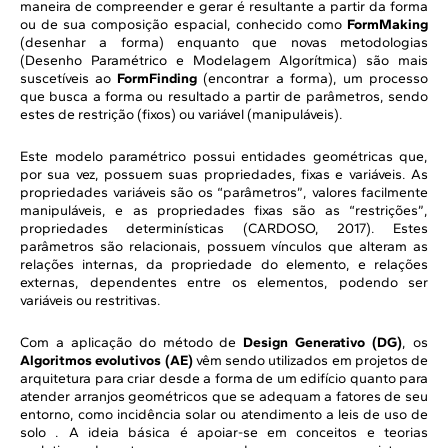
maneira de compreender e gerar é resultante a partir da forma
ou de sua composição espacial, conhecido como
FormMaking
(desenhar a forma) enquanto que novas metodologias
(Desenho Paramétrico e Modelagem Algorítmica) são mais
suscetíveis ao
FormFinding
(encontrar a forma), um processo
que busca a forma ou resultado a partir de parâmetros, sendo
estes de restrição (fixos) ou variável (manipuláveis).
Este modelo paramétrico possui entidades geométricas que,
por sua vez, possuem suas propriedades, fixas e variáveis. As
propriedades variáveis são os “parâmetros”, valores facilmente
manipuláveis, e as propriedades fixas são as “restrições”,
propriedades determinísticas (CARDOSO, 2017). Estes
parâmetros são relacionais, possuem vínculos que alteram as
relações internas, da propriedade do elemento, e relações
externas, dependentes entre os elementos, podendo ser
variáveis ou restritivas.
Com a aplicação do método de
Design Generativo (DG)
, os
Algoritmos evolutivos (AE)
vêm sendo utilizados em projetos de
arquitetura para criar desde a forma de um edifício quanto para
atender arranjos geométricos que se adequam a fatores de seu
entorno, como incidência solar ou atendimento a leis de uso de
solo . A ideia básica é apoiar-se em conceitos e teorias