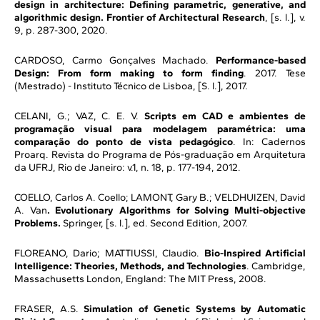
design in architecture: Defining parametric, generative, and
algorithmic design. Frontier of Architectural Research
, [s. l.], v.
9, p. 287-300, 2020.
CARDOSO, Carmo Gonçalves Machado.
Performance-based
Design: From form making to form finding
. 2017. Tese
(Mestrado) - Instituto Técnico de Lisboa, [S. l.], 2017.
CELANI, G.; VAZ, C. E. V.
Scripts em CAD e ambientes de
programação visual para modelagem paramétrica: uma
comparação do ponto de vista pedagógico
. In: Cadernos
Proarq. Revista do Programa de Pós-graduação em Arquitetura
da UFRJ, Rio de Janeiro: v.1, n. 18, p. 177-194, 2012.
COELLO, Carlos A. Coello; LAMONT, Gary B.; VELDHUIZEN, David
A. Van
. Evolutionary Algorithms for Solving Multi-objective
Problems.
Springer, [s. l.], ed. Second Edition, 2007.
FLOREANO, Dario; MATTIUSSI, Claudio.
Bio-Inspired Artificial
Intelligence: Theories, Methods, and Technologies
. Cambridge,
Massachusetts London, England: The MIT Press, 2008.
FRASER, A.S.
Simulation of Genetic Systems by Automatic