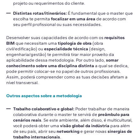
projeto ou requerimentos do cliente.
Distintas rotas/itinerários:
É fundamental que o master que
escolha te permita
focalizar em uma área
de acordo com
seu perfil profissional ou suas necessidades.
Desenvolver suas capacidades de acordo com os
requisitos
BIM
que necessitam uma
tipologia de obra
(obra
civil/edificação) ou
especialidade técnica
(design,
engenharia/gestão) te permitirá tirar maior proveito da
aplicabilidade dessa metodologia. Por outro lado,
somar
conhecimento sobre uma disciplina distinta
a qual se dedica,
pode permitir colocar-se no papel de outros profissionais.
Assim, poderá compreender como as tuas decisões afetam a
nível transversal.
Outros aspectos sobre a metodologia
Trabalho colaborativo e global:
Poder trabalhar de maneira
colaborativa durante o master te servirá de
preâmbulo para
cenários reais
. Se este ambiente, além disso, é multicultural,
você poderá obter uma
visão global da indústria
para além
de seu país, abrir seu
networking
e gerar novas
sinergias de
trabalho internacionais
.