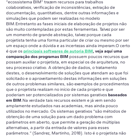
“ecossistema BIM” trazem recursos para trabalhos
colaborativos, verificação de inconsistências, extração de
documentação, quantitativos, dentre outras informações e
simulações que podem ser realizadas no modelo
BIM.Entretanto as fases iniciais de elaboração de projetos não
são muito contempladas por estas ferramentas. Talvez por ser
um momento de grande abstração, talvez porque cada
projetista tenha uma forma particular de criar ou mesmo por ser
um espaço onde a dúvida e as incertezas ainda imperam.O certo
é que os
principais softwares de autoria BIM
, veja aquí uma
comparação dos programas BIM
possuem poucos recursos que
possam auxiliar o projetista, em especial os de arquitetura, no
seu processo criativo. A obtenção de dados, o tratamento
destes, o desenvolvimento de soluções que atendam ao que foi
solicitado e o aproveitamento destas informações em soluções
de outros problemas similares, são exemplos de procedimentos
que o projetista realizam no início de cada projeto e que
poderiam ser potencializados por sistemas gerativos
baseados
em BIM
.Na verdade tais recursos existem e já vem sendo
amplamente estudados nas academias, mas ainda pouco
utilizados no mercado. Os sistemas gerativos “são métodos de
obtenção de uma solução para um dado problema com
parâmetros em aberto, que permite a geração de múltiplas
alternativas, a partir da entrada de valores para esses
parâmetros.” (Sandrez, Martinho, 2018). Isto é o projetista não