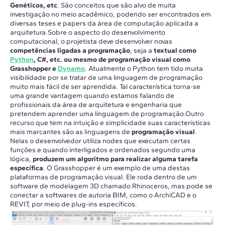
Genéticos, etc
. São conceitos que são alvo de muita
investigação no meio acadêmico, podendo ser encontrados em
diversas teses e papers da área de computação aplicada a
arquitetura.Sobre o aspecto do desenvolvimento
computacional, o projetista deve desenvolver novas
competências ligadas a programação
, seja a
textual como
Python
, C#, etc. ou mesmo de programação visual como
Grasshopper e
Dynamo
. Atualmente o Python tem tido muita
visibilidade por se tratar de uma linguagem de programação
muito mais fácil de ser aprendida. Tal característica torna-se
uma grande vantagem quando estamos falando de
profissionais da área de arquitetura e engenharia que
pretendem aprender uma linguagem de programação.Outro
recurso que tem na intuição e simplicidade suas características
mais marcantes são as linguagens de
programação visual
.
Nelas o desenvolvedor utiliza nodes que executam certas
funções e quando interligados e ordenados segundo uma
lógica,
produzem um algoritmo para realizar alguma tarefa
específica
. O Grasshopper é um exemplo de uma destas
plataformas de programação visual. Ele roda dentro de um
software de modelagem 3D chamado Rhinoceros, mas pode se
conectar a softwares de autoria BIM, como o ArchiCAD e o
REVIT, por meio de plug-ins específicos.