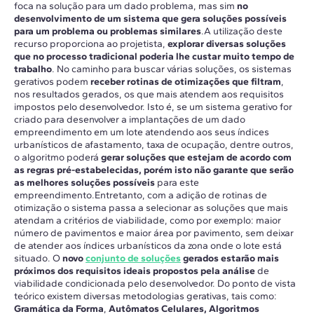
foca na solução para um dado problema, mas sim
no
desenvolvimento de um sistema que gera soluções possíveis
para um problema ou problemas similares
.A utilização deste
recurso proporciona ao projetista,
explorar diversas soluções
que no processo tradicional poderia lhe custar muito tempo de
trabalho
. No caminho para buscar várias soluções, os sistemas
gerativos podem
receber rotinas de otimizações que filtram
,
nos resultados gerados, os que mais atendem aos requisitos
impostos pelo desenvolvedor. Isto é, se um sistema gerativo for
criado para desenvolver a implantações de um dado
empreendimento em um lote atendendo aos seus índices
urbanísticos de afastamento, taxa de ocupação, dentre outros,
o algoritmo poderá
gerar soluções que estejam de acordo com
as regras pré-estabelecidas, porém isto não garante que serão
as melhores soluções possíveis
para este
empreendimento.Entretanto, com a adição de rotinas de
otimização o sistema passa a selecionar as soluções que mais
atendam a critérios de viabilidade, como por exemplo: maior
número de pavimentos e maior área por pavimento, sem deixar
de atender aos índices urbanísticos da zona onde o lote está
situado. O
novo
conjunto de soluções
gerados estarão mais
próximos dos requisitos ideais propostos pela análise
de
viabilidade condicionada pelo desenvolvedor. Do ponto de vista
teórico existem diversas metodologias gerativas, tais como:
Gramática da Forma
,
Autômatos Celulares, Algoritmos