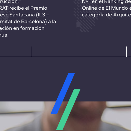
rucción.
Nº1 en el Ranking d
AT recibe el Premio
Online de El Mundo e
esc Santacana (IL3 –
categoría de Arquite
rsitat de Barcelona) a la
ación en formación
nua.