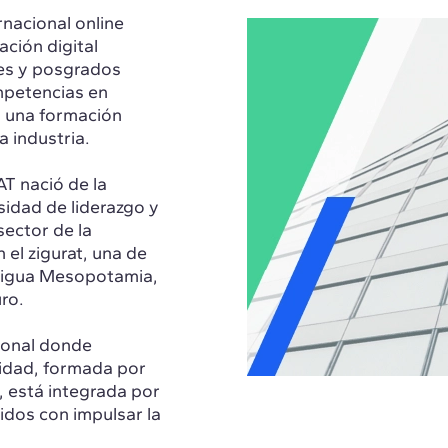
rnacional online
ación digital
res y posgrados
mpetencias en
n una formación
a industria.
T nació de la
esidad de liderazgo y
sector de la
 el zigurat, una de
ntigua Mesopotamia,
ro.
ional donde
nidad, formada por
 está integrada por
idos con impulsar la