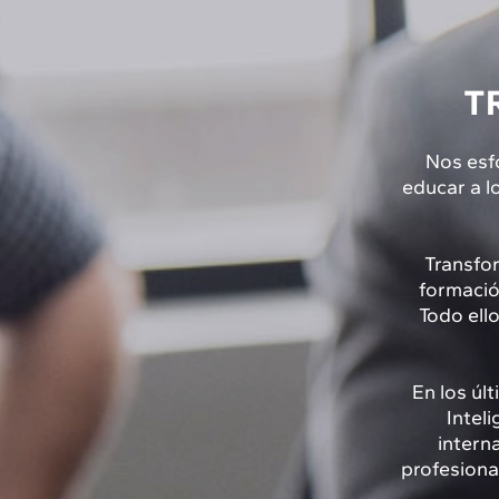
T
Nos esfo
educar a l
Transfo
formación
Todo ello
En los úl
Inteli
intern
profesiona