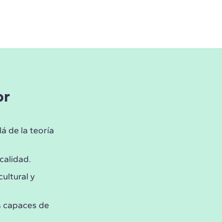
or
á de la teoría
 calidad.
cultural y
s capaces de