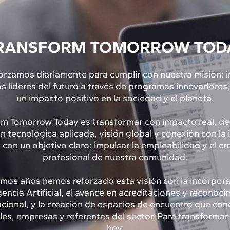
RANSFORM TOMORROW TOD
rzamos diariamente para cumplir con nuestra misión: i
os líderes del futuro a través de programas innovadores,
un impacto positivo en la sociedad y el planeta.
rm Tomorrow Today es transformar con impacto real, de
 tecnológica aplicada, visión global y conexión con la 
 con un objetivo claro: impulsar la empleabilidad y el c
profesional de nuestra comunidad.
timos años hemos reforzado esta visión con la incorpora
gencia Artificial, el avance en acreditaciones y reconoc
acional, y la creación de espacios de encuentro que con
les, empresas y referentes del sector. Para transformar
hoy.