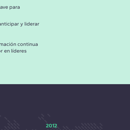
ave para
nticipar y liderar
ormación continua
r en líderes
2012