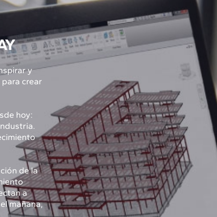
AY
nspirar y
 para crear
sde hoy:
industria.
recimiento
ción de la
imiento
ectan a
 el mañana,