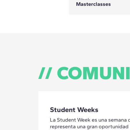
Rooftop es una pl
Masterclasses
profundizar en áre
cursos creados por 
información.
Las Masterclasses 
calidad, disponibl
geográfica. Su prin
sabiduría de maner
COMUN
Student Weeks
La Student Week es una semana d
representa una gran oportunidad 