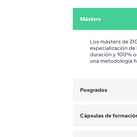
Másters
Los másters de ZI
especialización de 
duración y 100% on
una metodología ha
Posgrados
Los posgrados son
Cápsulas de formació
desean profundizar
adquiridos en su tr
necesarias para ava