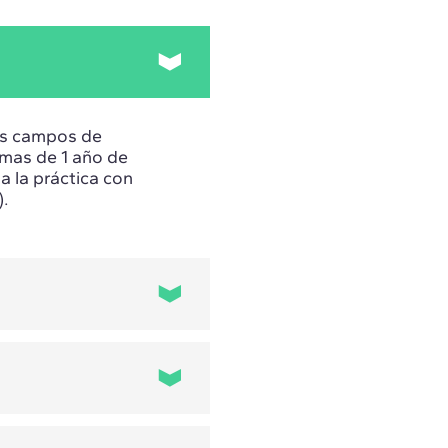
os campos de
ramas de 1 año de
a la práctica con
).
ofesionales que
 conocimientos
 y herramientas