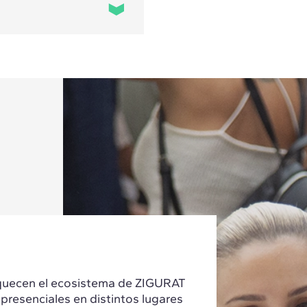
 habilidad o
plia selección de
a precisión de la
es online de alta
u ubicación
 transmiten su
quecen el ecosistema de ZIGURAT
 presenciales en distintos lugares