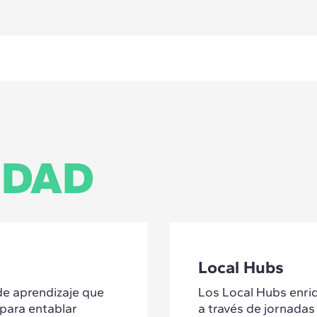
ataforma on-demand que te permite aprender una nueva
as de especialización estés donde estés. Ofrece una am
expertos en sus campos, lo que garantiza la calidad y l
buscan democratizar el conocimiento a través de sesion
es para todos los interesados, independientemente de s
cipal atractivo es el expertise de los ponentes, quienes
a enriquecedora y accesible.
IDAD
Local Hubs
e aprendizaje que
Los Local Hubs enri
para entablar
a través de jornadas