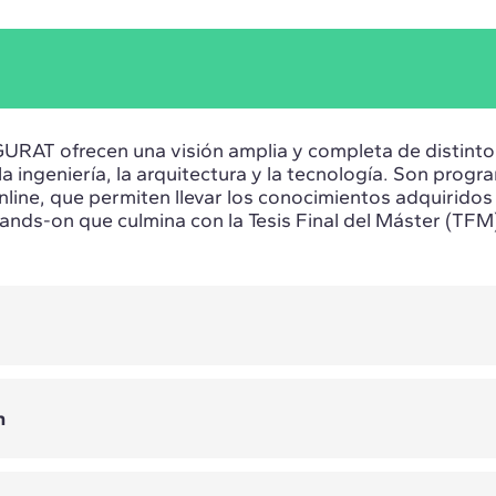
GURAT ofrecen una visión amplia y completa de distint
la ingeniería, la arquitectura y la tecnología. Son prog
line, que permiten llevar los conocimientos adquiridos 
nds-on que culmina con la Tesis Final del Máster (TFM
 programas de 4 meses de duración diseñados para pr
n
 en áreas específicas y aplicar de forma inmediata los
abajo diario. En ellos aprenderás los últimos softwares
nzar tu carrera, de la mano de profesionales en activo.