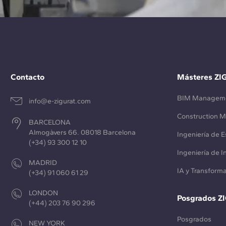
Contacto
Másteres ZI
BIM Managem
info@e-zigurat.com
Construction 
BARCELONA
Almogàvers 66. 08018 Barcelona
Ingeniería de E
(+34) 93 300 12 10
Ingeniería de 
MADRID
IA y Transforma
(+34) 91 060 61 29
LONDON
Posgrados Z
(+44) 203 76 90 296
Posgrados
NEW YORK