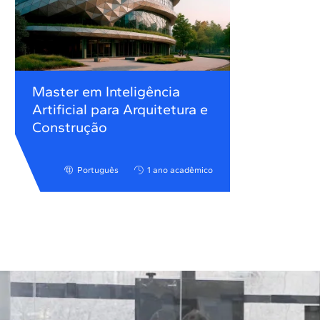
Master em Inteligência
Artificial para Arquitetura e
Construção
Português
1 ano acadêmico