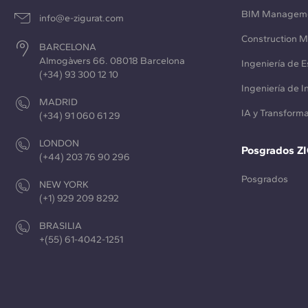
BIM Managem
info@e-zigurat.com
Construction 
BARCELONA
Almogàvers 66. 08018 Barcelona
Ingeniería de E
(+34) 93 300 12 10
Ingeniería de 
MADRID
IA y Transforma
(+34) 91 060 61 29
LONDON
Posgrados Z
(+44) 203 76 90 296
Posgrados
NEW YORK
(+1) 929 209 8292
BRASILIA
+(55) 61-4042-1251