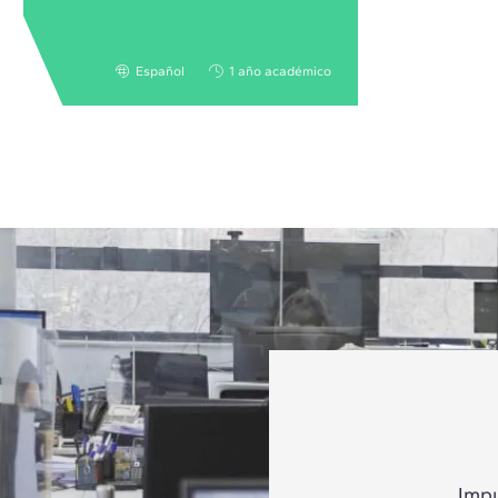
Español
1 año académico
Impu